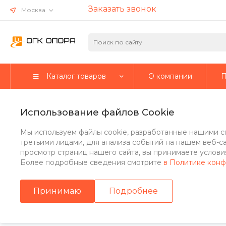
Заказать звонок
Москва
Каталог товаров
О компании
П
Главная
/
Компания
/
Статьи
/
Опоры освещения ОТф и ОТп: ч
Использование файлов Cookie
Опоры освещения ОТф и ОТ
Мы используем файлы cookie, разработанные нашими с
третьими лицами, для анализа событий на нашем веб-с
просмотр страниц нашего сайта, вы принимаете условия
15 фев 2023
Более подробные сведения смотрите
в Политике кон
Обустраивать наружное освещение на открытых объектах у
Принимаю
Подробнее
малый вес, а значит, не вызывают особых сложностей в т
большой грузоподъемностью в процессе монтажа.