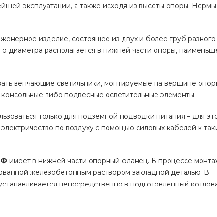
ейшей эксплуатации, а также исходя из высоты опоры. Норм
женерное изделие, состоящее из двух и более труб разного
 диаметра располагается в нижней части опоры, наименьше
ивать венчающие светильники, монтируемые на вершине опор
 консольные либо подвесные осветительные элементы.
ьзоваться только для подземной подводки питания – для это
электричество по воздуху с помощью силовых кабелей к так
ТФ
имеет в нижней части опорный фланец. В процессе монта
ованной железобетонным раствором закладной деталью. В
устанавливается непосредственно в подготовленный котлова