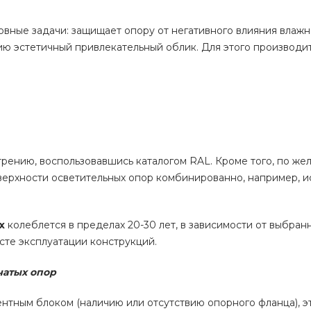
вные задачи: защищает опору от негативного влияния влажн
ию эстетичный привлекательный облик. Для этого производи
рению, воспользовавшись каталогом RAL. Кроме того, по же
верхности осветительных опор комбинированно, например, и
ых
колеблется в пределах 20-30 лет, в зависимости от выбран
сте эксплуатации конструкций.
чатых опор
тным блоком (наличию или отсутствию опорного фланца), э