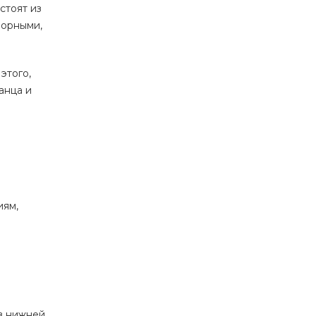
стоят из
борными,
этого,
анца и
иям,
в нижней