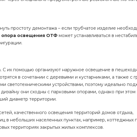
нуть простоту демонтажа – если трубчатое изделие необхо
я
опора освещения ОТФ
может устанавливаться в нестабил
фигурации.
. С их помощью организуют наружное освещение в пешеходн
отрятся в сочетании с деревьями и кустарниками, а также с 
ми светотехническими устройствами, поэтому идеально подх
 дизайну они сходны с парковыми опорами, однако при этом
ьший диаметр территории.
сетей, качественного освещения территорий домов отдыха,
лиц в небольших населенных пунктах, например, коттеджных п
овых территориях закрытых жилых комплексов.