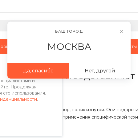
ВАШ ГОРОД
МОСКВА
роизводство
Сотрудничество
Наши объекты
то собой представляют и где используются
Да, спасибо
Нет, другой
п: что собой представляют 
пециалистами и
айте. Продолжая
 его использования.
фиденциальности
.
добно с использованием опор, полых изнутри. Они недороги
ранспортировке и не требуют применения специфической техн