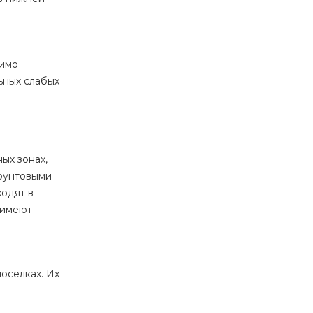
димо
ьных слабых
ых зонах,
грунтовыми
одят в
 имеют
оселках. Их