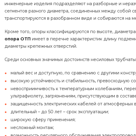
инженерные изделия подразделяют на разборные и неразб
сегментов разного диаметра, соединенных между собой 
транспортируются в разобранном виде и собираются на м
Кроме того, опоры классифицируются по высоте, диаметрам
опора ОТП
имеет в перечне характеристик длину подзем
диаметры крепежных отверстий.
Среди основных значимых достоинств несиловых трубчаты
малый вес и доступную, по сравнению с другими констр
высокую устойчивость и стабильность, превосходную с
невосприимчивость к температурным колебаниям, пер
ультрафиолету, загрязнениям, присутствующим в составе
защищенность электрических кабелей от атмосферных 
длительный – до 50 лет – срок эксплуатации;
широкую сферу применения;
несложный монтаж;
возможность регулярного обслуживания электропровод