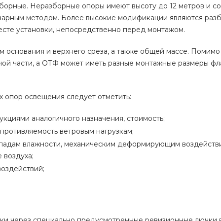
орные. Неразборные опоры имеют высоту до 12 метров и со
сварным методом. Более высокие модификации являются раз
есте установки, непосредственно перед монтажом.
 основания и верхнего среза, а также общей массе. Помимо 
ной части, а ОТФ может иметь разные монтажные размеры фл
х опор освещения следует отметить:
укциями аналогичного назначения, стоимость;
опротивляемость ветровым нагрузкам;
епадам влажности, механическим деформирующим воздейств
 воздуха;
воздействий;
ки через специально предусмотренные ревизионные лючки 