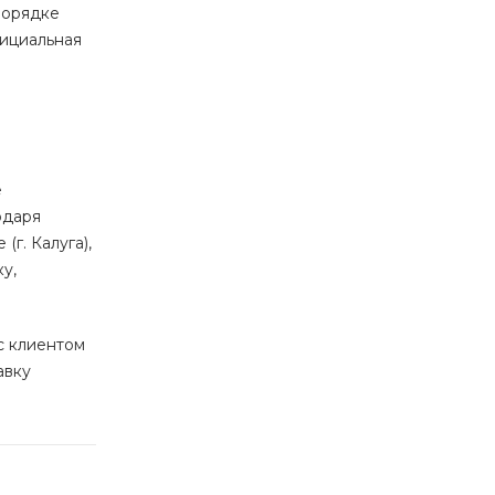
порядке
фициальная
е
одаря
г. Калуга),
у,
с клиентом
авку