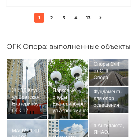
1
2
3
4
13
ОГК Опора: выполненные объекты
Опоры СФГ
от ОПГ
Опора
ЖК 3Д Клуб,
Парковые
Фундаменты
ул.Братская,
опоры,
для опор
Екатеринбург,
Екатеринбург
освещения
ОГК-12
ул.Агрономическая
п.Антипаюта,
МАОУ СОШ
ЖК
ЯНАО,