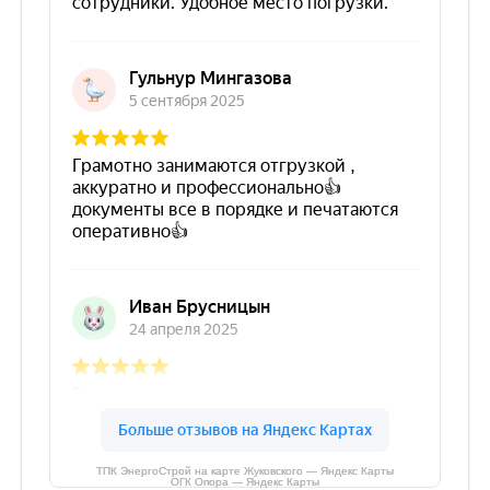
ТПК ЭнергоСтрой на карте Жуковского — Яндекс Карты
ОГК Опора — Яндекс Карты