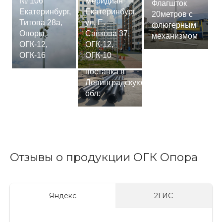
№ 106
Меридиан
Флагшток
Екатеринбург,
Екатеринбург,
20метров с
Титова 28а,
ул. Е.
флюгерным
Опоры
Савкова 37,
механизмом
ОГК-12,
ОГК-12,
Сваи
ОГК-16
ОГК-10
СМ-7,75м,
поставка в
Ленинградскую
обл.
Отзывы о продукции ОГК Опора
Яндекс
2ГИС