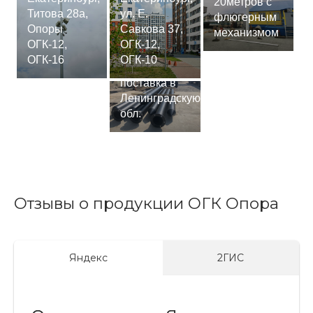
20метров с
Титова 28а,
ул. Е.
флюгерным
Опоры
Савкова 37,
механизмом
ОГК-12,
ОГК-12,
Сваи
ОГК-16
ОГК-10
СМ-7,75м,
поставка в
Ленинградскую
обл.
Отзывы о продукции ОГК Опора
Яндекс
2ГИС