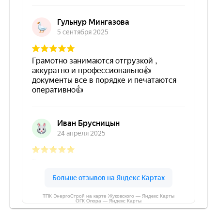
ТПК ЭнергоСтрой на карте Жуковского — Яндекс Карты
ОГК Опора — Яндекс Карты