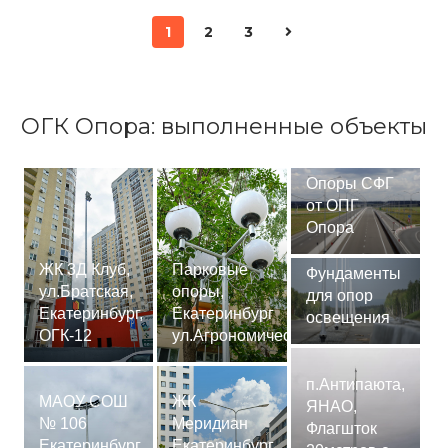
1
2
3
ОГК Опора: выполненные объекты
Опоры СФГ
от ОПГ
Опора
ЖК 3Д Клуб,
Парковые
Фундаменты
ул.Братская,
опоры,
для опор
Екатеринбург,
Екатеринбург
освещения
ОГК-12
ул.Агрономическая
п.Антипаюта,
МАОУ СОШ
ЖК
ЯНАО,
№ 106
Меридиан
Флагшток
Екатеринбург,
Екатеринбург,