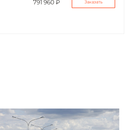
г. Пермь, г. Пермь, ул.
791 960 ₽
Заказать
Решетникова, 4
пн-пт 8:00-19:00
zakaz@ogk-opora.ru
8 (800) 777-87-42
г. Новосибирск, г.
Новосибирск,
Толмачёвское шоссе, 21
пн-пт 8:00-19:00
zakaz@ogk-opora.ru
8 (800) 777-87-42
г. Кемерово, г.
Кемерово, ул.
Волгоградская, 49Б
пн-пт 8:00-19:00
zakaz@ogk-opora.ru
8 (800) 777-87-42
г. Красноярск, г.
Красноярск, ул.
Промысловая, 13
пн-пт 8:00-19:00
zakaz@ogk-opora.ru
8 (800) 777-87-42
г. Омск, г. Омск, ул.
Мельничная, 130
пн-пт 8:00-19:00