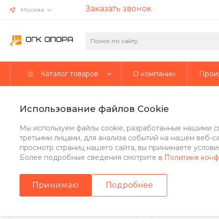
Заказать звонок
Москва
Каталог товаров
О компании
Прои
Главная
/
Каталог товаров
/
Мачты осветительные
/
Мачты М
Использование файлов Cookie
Мачты МПО-С
Мы используем файлы cookie, разработанные нашими с
третьими лицами, для анализа событий на нашем веб-с
просмотр страниц нашего сайта, вы принимаете условия
Более подробные сведения смотрите
в Политике кон
Розничная цена
Высота, м
Принимаю
Подробнее
Стальные опоры