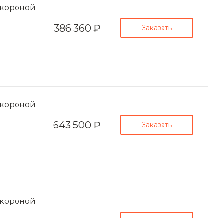
пн-пт 8:00-19:00
 короной
zakaz@ogk-opora.ru
386 360 ₽
Заказать
8 (800) 777-87-42
г. Екатеринбург, пос.
Большой Исток, ул.
Свердлова, 42
пн-пт 8:00-19:00
zakaz@ogk-opora.ru
8 (800) 777-87-42
г. Краснодар, г.
 короной
Краснодар, ул.
Захарова, 8
пн-пт 8:00-19:00
643 500 ₽
Заказать
zakaz@ogk-opora.ru
8 (800) 777-87-42
г. Нижний Новгород, г.
Нижний Новгород, ул.
Маршала
Рокоссовского К.К., 15
пн-пт 8:00-19:00
zakaz@ogk-opora.ru
 короной
8 (800) 777-87-42