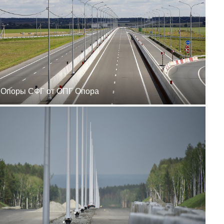
zakaz@ogk-opora.ru
8 (800) 777-87-42
г. Ханты-Мансийск, г.
Ханты-Мансийск, ул.
Сутормина, 21
пн-пт 8:00-19:00
zakaz@ogk-opora.ru
8 (800) 777-87-42
г. Иркутск, г. Иркутск,
ул. Ракитная, 12
пн-пт 8:00-19:00
Опоры СФГ от ОПГ Опора
zakaz@ogk-opora.ru
8 (800) 777-87-42
г. Чита, г. Чита, ул.
Вокзальная, 3А
пн-пт 8:00-19:00
zakaz@ogk-opora.ru
8 (800) 777-87-42
г. Якутск, г. Якутск,
Вилюйский тракт, 5-й
километр, 34Г
пн-пт 8:00-19:00
zakaz@ogk-opora.ru
8 (800) 777-87-42
г. Магадан, г. Магадан,
ул. Марчеканская, 1/1
пн-пт 8:00-19:00
zakaz@ogk-opora.ru