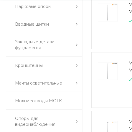
М
Парковые опоры
М
Вводные щитки
Закладные детали
фундамента
М
Кронштейны
М
Мачты осветительные
Молниеотводы МОГК
Опоры для
М
видеонаблюдения
М