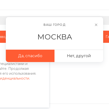
ВАШ ГОРОД
МОСКВА
зводство
Наши объекты
Сотрудничество
Г
ПО-С
Да, спасибо
Нет, другой
пециалистами и
айте. Продолжая
 его использования.
фиденциальности
.