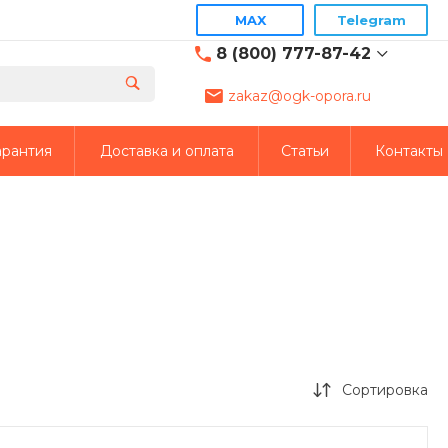
MAX
Telegram
8 (800) 777-87-42
zakaz@ogk-opora.ru
8 (800) 777-87-42
г. Москва, г. Москва, ул.
арантия
Доставка и оплата
Статьи
Контакты
7-я Парковая, 24
пн-пт 8:00-19:00
zakaz@ogk-opora.ru
8 (800) 777-87-42
г. Екатеринбург, г.
Екатеринбург, ул.
Евгения Савкова, 35,
пом. 7П оф. 2
пн-пт 8:00-19:00
zakaz@ogk-opora.ru
8 (800) 777-87-42
Сортировка
г. Жуковский, Москва
(г.Жуковский:): ул.
Кооперативная, 14