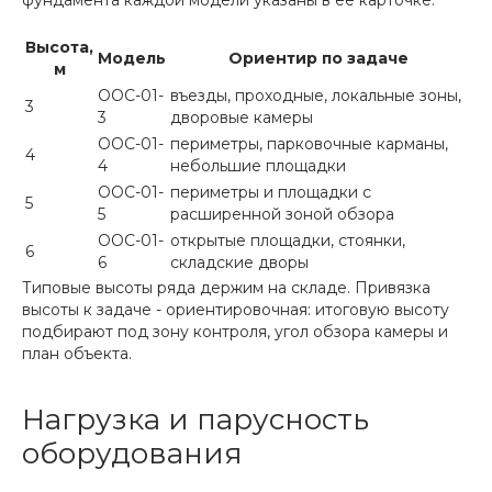
фундамента каждой модели указаны в её карточке.
Высота,
Модель
Ориентир по задаче
м
ООС-01-
въезды, проходные, локальные зоны,
3
3
дворовые камеры
ООС-01-
периметры, парковочные карманы,
4
4
небольшие площадки
ООС-01-
периметры и площадки с
5
5
расширенной зоной обзора
ООС-01-
открытые площадки, стоянки,
6
6
складские дворы
Типовые высоты ряда держим на складе. Привязка
высоты к задаче - ориентировочная: итоговую высоту
подбирают под зону контроля, угол обзора камеры и
план объекта.
Нагрузка и парусность
оборудования