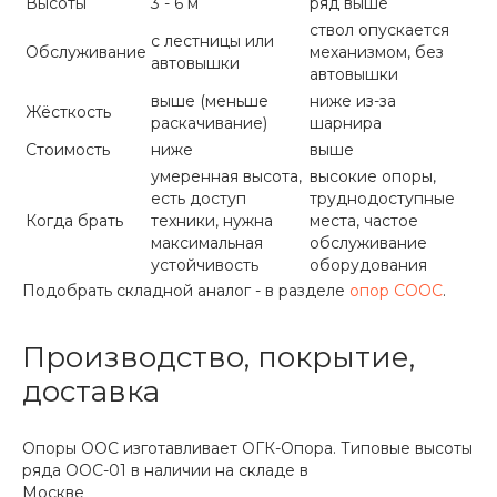
Высоты
3 - 6 м
ряд выше
ствол опускается
с лестницы или
Обслуживание
механизмом, без
автовышки
автовышки
выше (меньше
ниже из-за
Жёсткость
раскачивание)
шарнира
Стоимость
ниже
выше
умеренная высота,
высокие опоры,
есть доступ
труднодоступные
Когда брать
техники, нужна
места, частое
максимальная
обслуживание
устойчивость
оборудования
Подобрать складной аналог - в разделе
опор СООС
.
Производство, покрытие,
доставка
Опоры ООС изготавливает ОГК-Опора. Типовые высоты
ряда ООС-01 в наличии на складе в
Москве