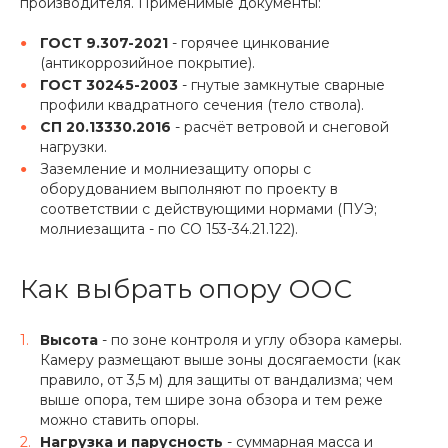
производителя. Применимые документы:
ГОСТ 9.307-2021
- горячее цинкование
(антикоррозийное покрытие).
ГОСТ 30245-2003
- гнутые замкнутые сварные
профили квадратного сечения (тело ствола).
СП 20.13330.2016
- расчёт ветровой и снеговой
нагрузки.
Заземление и молниезащиту опоры с
оборудованием выполняют по проекту в
соответствии с действующими нормами (ПУЭ;
молниезащита - по СО 153-34.21.122).
Как выбрать опору ООС
Высота
- по зоне контроля и углу обзора камеры.
Камеру размещают выше зоны досягаемости (как
правило, от 3,5 м) для защиты от вандализма; чем
выше опора, тем шире зона обзора и тем реже
можно ставить опоры.
Нагрузка и парусность
- суммарная масса и