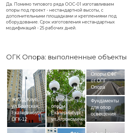
Да. Помимо типового ряда ООС-01 изготавливаем
опоры под проект - нестандартной высоты, с
дополнительными площадками и креплениями под
оборудование. Срок изготовления нестандартных
модификаций - 25 рабочих дней.
ОГК Опора: выполненные объекты
Опоры СФГ
от ОПГ
Опора
ЖК 3Д Клуб,
Парковые
Фундаменты
ул.Братская,
опоры,
для опор
Екатеринбург,
Екатеринбург
освещения
ОГК-12
ул.Агрономическая