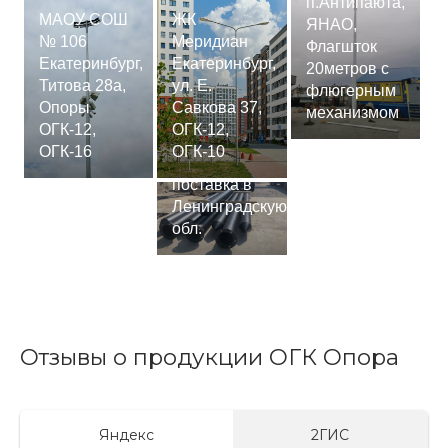
п.Антипаюта,
МАОУ СОШ
ЖК
ЯНАО,
№ 106
Меридиан
Флагшток
Екатеринбург,
Екатеринбург,
20метров с
Титова 28а,
ул. Е.
флюгерным
Опоры
Савкова 37,
механизмом
ОГК-12,
ОГК-12,
Сваи
ОГК-16
ОГК-10
СМ-7,75м,
поставка в
Ленинградскую
обл.
Отзывы о продукции ОГК Опора
Яндекс
2ГИС