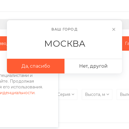
ВАШ ГОРОД
МОСКВА
зводство
Наши объекты
Сотрудничество
Г
Да, спасибо
Нет, другой
пециалистами и
айте. Продолжая
 его использования.
фиденциальности
.
епления кронштейна
Серия
Высота, м
Выл