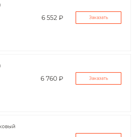
пн-пт 8:00-19:00
й
zakaz@ogk-opora.ru
6 552 ₽
Заказать
8 (800) 777-87-42
г. Екатеринбург, пос.
Большой Исток, ул.
Свердлова, 42
пн-пт 8:00-19:00
zakaz@ogk-opora.ru
8 (800) 777-87-42
г. Краснодар, г.
й
Краснодар, ул.
Захарова, 8
пн-пт 8:00-19:00
6 760 ₽
Заказать
zakaz@ogk-opora.ru
8 (800) 777-87-42
г. Нижний Новгород, г.
Нижний Новгород, ул.
Маршала
Рокоссовского К.К., 15
пн-пт 8:00-19:00
zakaz@ogk-opora.ru
жковый
8 (800) 777-87-42