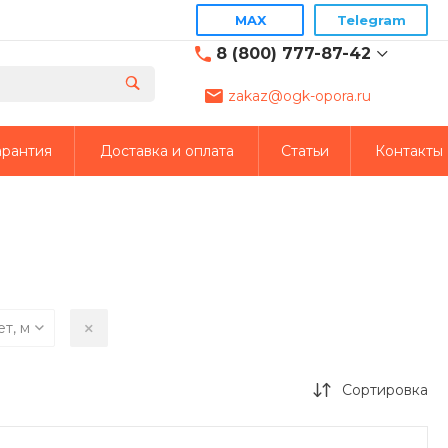
MAX
Telegram
8 (800) 777-87-42
zakaz@ogk-opora.ru
8 (800) 777-87-42
г. Москва, г. Москва, ул.
арантия
Доставка и оплата
Статьи
Контакты
7-я Парковая, 24
пн-пт 8:00-19:00
zakaz@ogk-opora.ru
8 (800) 777-87-42
г. Екатеринбург, г.
Екатеринбург, ул.
Евгения Савкова, 35,
пом. 7П оф. 2
пн-пт 8:00-19:00
ет, м
zakaz@ogk-opora.ru
8 (800) 777-87-42
Сортировка
г. Жуковский, Москва
(г.Жуковский:): ул.
Кооперативная, 14