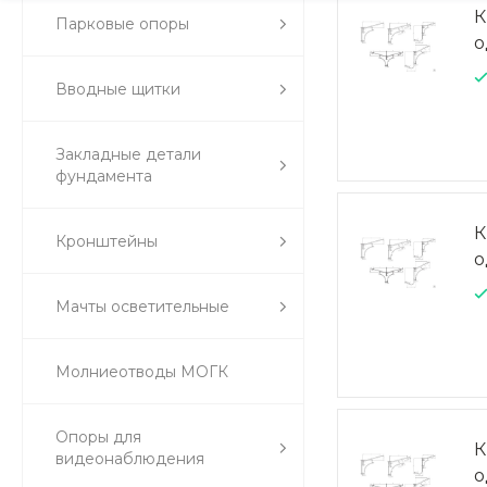
К
Парковые опоры
о
Вводные щитки
Закладные детали
фундамента
К
Кронштейны
о
Мачты осветительные
Молниеотводы МОГК
Опоры для
К
видеонаблюдения
о