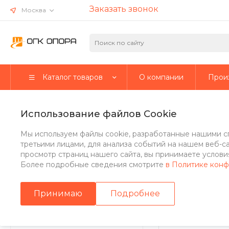
Заказать звонок
Москва
Каталог товаров
О компании
Прои
Главная
/
Каталог товаров
/
Кронштейны
/
Кронштейны 3.К2
Использование файлов Cookie
Кронштейны 3.К2
Мы используем файлы cookie, разработанные нашими с
третьими лицами, для анализа событий на нашем веб-с
просмотр страниц нашего сайта, вы принимаете условия
Более подробные сведения смотрите
в Политике кон
Розничная цена
Количество рожков
Тип кр
Принимаю
Подробнее
Стальные опоры