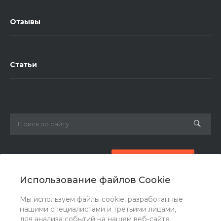
Отзывы
Статьи
8 (800) 777-87-42
Заказать звонок
Использование файлов Cookie
zakaz@ogk-opora.ru
Мы используем файлы cookie, разработанные
нашими специалистами и третьими лицами,
г. Москва, г. Москва, ул. 7-я Парковая, 24
для анализа событий на нашем веб-сайте.