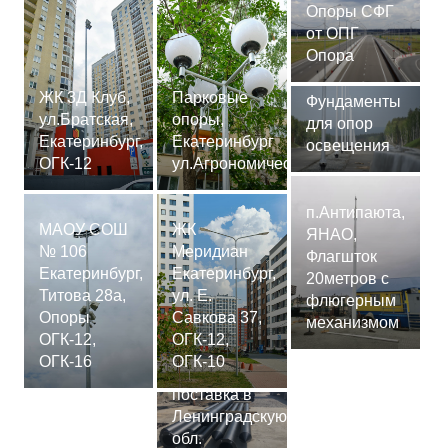
Опоры СФГ
от ОПГ
Опора
ЖК 3Д Клуб,
Парковые
Фундаменты
ул.Братская,
опоры,
для опор
Екатеринбург,
Екатеринбург
освещения
ОГК-12
ул.Агрономическая
п.Антипаюта,
МАОУ СОШ
ЖК
ЯНАО,
№ 106
Меридиан
Флагшток
Екатеринбург,
Екатеринбург,
20метров с
Титова 28а,
ул. Е.
флюгерным
Опоры
Савкова 37,
механизмом
ОГК-12,
ОГК-12,
Сваи
ОГК-16
ОГК-10
СМ-7,75м,
поставка в
Ленинградскую
обл.