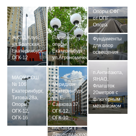
Опоры СФГ
от ОПГ
Опора
ЖК 3Д Клуб,
Парковые
Фундаменты
ул.Братская,
опоры,
для опор
Екатеринбург,
Екатеринбург
освещения
ОГК-12
ул.Агрономическая
п.Антипаюта,
МАОУ СОШ
ЖК
ЯНАО,
№ 106
Меридиан
Флагшток
Екатеринбург,
Екатеринбург,
20метров с
Титова 28а,
ул. Е.
флюгерным
Опоры
Савкова 37,
механизмом
ОГК-12,
ОГК-12,
Сваи
ОГК-16
ОГК-10
СМ-7,75м,
поставка в
Ленинградскую