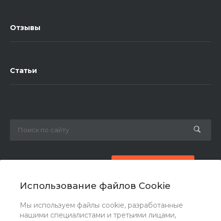
Отзывы
Статьи
8 (800) 777-87-42
Заказать звонок
Использование файлов Cookie
zakaz@ogk-opora.ru
Мы используем файлы cookie, разработанные
нашими специалистами и третьими лицами,
г. Москва, г. Москва, ул. 7-я Парковая, 24