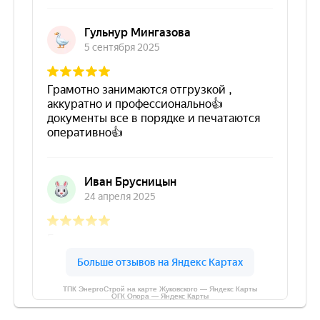
ТПК ЭнергоСтрой на карте Жуковского — Яндекс Карты
ОГК Опора — Яндекс Карты