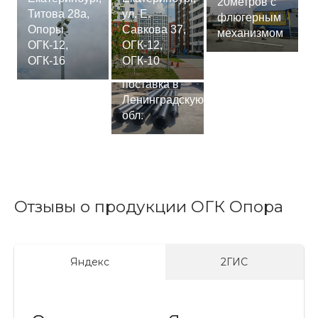
20метров с
Титова 28а,
ул. Е.
флюгерным
Опоры
Савкова 37,
механизмом
ОГК-12,
ОГК-12,
Сваи
ОГК-16
ОГК-10
СМ-7,75м,
поставка в
Ленинградскую
обл.
Отзывы о продукции ОГК Опора
Яндекс
2ГИС