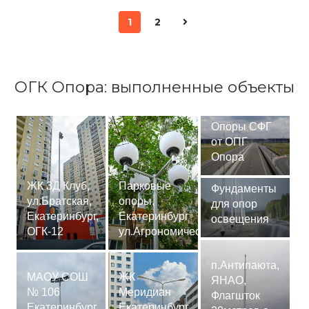
1
2
ОГК Опора: выполненные объекты
Опоры СФГ
от ОПГ
Опора
ЖК 3Д Клуб,
Парковые
Фундаменты
ул.Братская,
опоры,
для опор
Екатеринбург,
Екатеринбург
освещения
ОГК-12
ул.Агрономическая
п.Антипаюта,
МАОУ СОШ
ЖК
ЯНАО,
№ 106
Меридиан
Флагшток
Екатеринбург,
Екатеринбург,