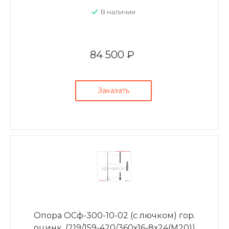
В наличии
84 500 ₽
Заказать
Опора ОСф-300-10-02 (с лючком) гор.
оцинк. (219/159-420/360х16-8х24(М20))