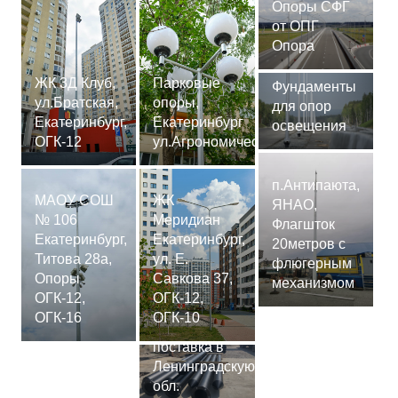
Опоры СФГ
от ОПГ
Опора
ЖК 3Д Клуб,
Парковые
Фундаменты
ул.Братская,
опоры,
для опор
Екатеринбург,
Екатеринбург
освещения
ОГК-12
ул.Агрономическая
п.Антипаюта,
МАОУ СОШ
ЖК
ЯНАО,
№ 106
Меридиан
Флагшток
Екатеринбург,
Екатеринбург,
20метров с
Титова 28а,
ул. Е.
флюгерным
Опоры
Савкова 37,
механизмом
ОГК-12,
ОГК-12,
Сваи
ОГК-16
ОГК-10
СМ-7,75м,
поставка в
Ленинградскую
обл.