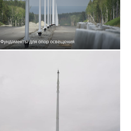
8 (800) 777-87-42
г. Хабаровск, г.
Хабаровск, пер.
Каширский, 1
пн-пт 8:00-19:00
zakaz@ogk-opora.ru
8 (800) 777-87-42
г. Владивосток, г.
Владивосток, ул.
Бородинская, 20
Фундаменты для опор освещения
пн-пт 8:00-19:00
zakaz@ogk-opora.ru
8 (800) 777-87-42
г. Анадырь, г. Анадырь,
ул. Рультытегина, 24
пн-пт 8:00-19:00
zakaz@ogk-opora.ru
8 (800) 777-87-42
г. Самара, г. Самара, пр.
Карла Маркса, 201Б
пн-пт 8:00-19:00
zakaz@ogk-opora.ru
8 (800) 777-87-42
г. Санкт-Петербург, г.
Санкт-Петербург, ул.
Труда, 2/9
пн-пт 8:00-19:00
zakaz@ogk-opora.ru