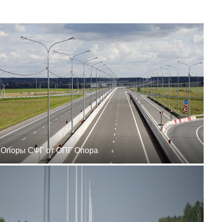
zakaz@ogk-opora.ru
8 (800) 777-87-42
г. Ханты-Мансийск, г.
Ханты-Мансийск, ул.
Сутормина, 21
пн-пт 8:00-19:00
zakaz@ogk-opora.ru
8 (800) 777-87-42
г. Иркутск, г. Иркутск,
ул. Ракитная, 12
пн-пт 8:00-19:00
zakaz@ogk-opora.ru
8 (800) 777-87-42
г. Чита, г. Чита, ул.
Вокзальная, 3А
пн-пт 8:00-19:00
zakaz@ogk-opora.ru
8 (800) 777-87-42
Опоры СФГ от ОПГ Опора
г. Якутск, г. Якутск,
Вилюйский тракт, 5-й
километр, 34Г
пн-пт 8:00-19:00
zakaz@ogk-opora.ru
8 (800) 777-87-42
г. Магадан, г. Магадан,
ул. Марчеканская, 1/1
пн-пт 8:00-19:00
zakaz@ogk-opora.ru