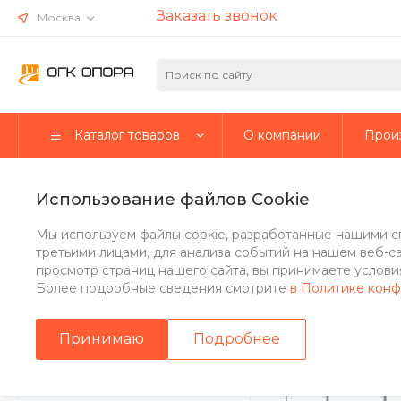
Заказать звонок
Москва
Каталог товаров
О компании
Прои
Главная
/
Каталог товаров
/
Стальные опоры
/
Несиловые о
Использование файлов Cookie
Опора круглоконическая не
Мы используем файлы cookie, разработанные нашими с
4х24(М20))
третьими лицами, для анализа событий на нашем веб-с
просмотр страниц нашего сайта, вы принимаете условия
Более подробные сведения смотрите
в Политике кон
Стальные опоры
Принимаю
Подробнее
Парковые опоры