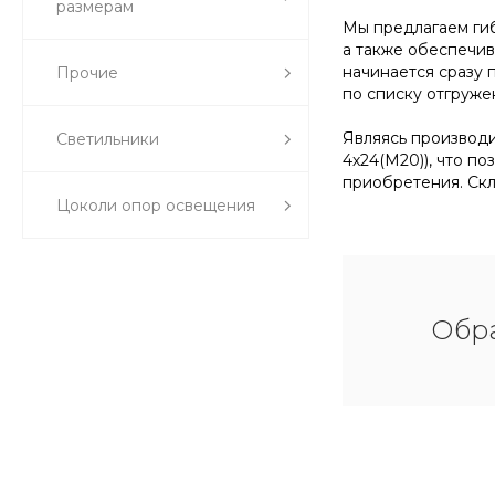
размерам
Мы предлагаем гиб
а также обеспечив
начинается сразу 
Прочие
по списку отгруже
Являясь производи
Светильники
4х24(М20)), что п
приобретения. Скл
Цоколи опор освещения
Обра