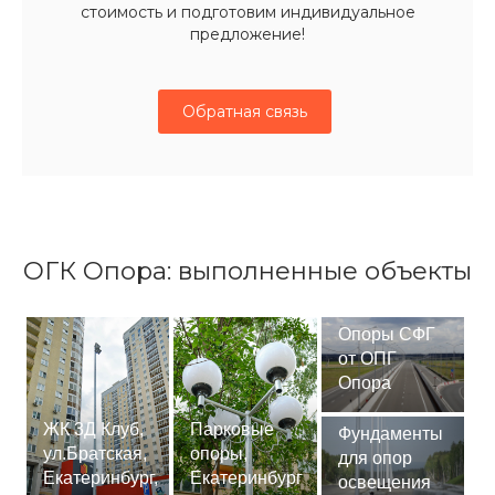
стоимость и подготовим индивидуальное
предложение!
Обратная связь
ОГК Опора: выполненные объекты
Опоры СФГ
от ОПГ
Опора
ЖК 3Д Клуб,
Парковые
Фундаменты
ул.Братская,
опоры,
для опор
Екатеринбург,
Екатеринбург
освещения