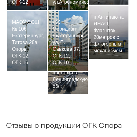
ОГК-12
ул.Агрономическая
п.Антипаюта,
МАОУ СОШ
ЖК
ЯНАО,
№ 106
Меридиан
Флагшток
Екатеринбург,
Екатеринбург,
20метров с
Титова 28а,
ул. Е.
флюгерным
Опоры
Савкова 37,
механизмом
ОГК-12,
ОГК-12,
Сваи
ОГК-16
ОГК-10
СМ-7,75м,
поставка в
Ленинградскую
обл.
Отзывы о продукции ОГК Опора