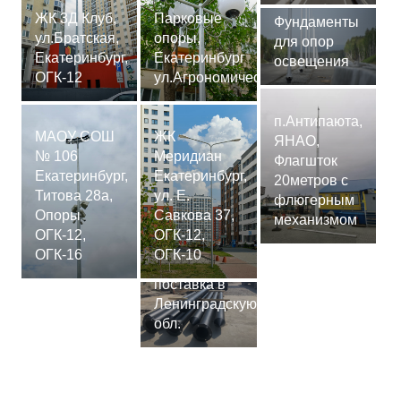
ЖК 3Д Клуб,
Парковые
Фундаменты
ул.Братская,
опоры,
для опор
Екатеринбург,
Екатеринбург
освещения
ОГК-12
ул.Агрономическая
п.Антипаюта,
МАОУ СОШ
ЖК
ЯНАО,
№ 106
Меридиан
Флагшток
Екатеринбург,
Екатеринбург,
20метров с
Титова 28а,
ул. Е.
флюгерным
Опоры
Савкова 37,
механизмом
ОГК-12,
ОГК-12,
Сваи
ОГК-16
ОГК-10
СМ-7,75м,
поставка в
Ленинградскую
обл.