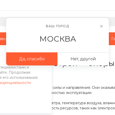
ВАШ ГОРОД
МОСКВА
зводство
Наши объекты
Сотрудничество
Г
Да, спасибо
Нет, другой
| ТПК «ЭнергоСтрой» - опоры
пециалистами и
айте. Продолжая
 его использования.
фиденциальности
.
ладают ветры определенной силы и направления. Они оказыв
стью конструкций и безопасностью эксплуатации.
к скорость и направление ветра, температура воздуха, влажно
ны могут влиять на доступность ресурсов, таких как электро