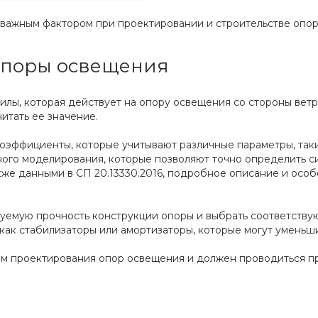
 важным фактором при проектировании и строительстве опор
 опоры освещения
илы, которая действует на опору освещения со стороны ветр
итать ее значение.
оэффициенты, которые учитывают различные параметры, такие
ного моделирования, которые позволяют точно определить с
кже данными в СП 20.13330.2016, подробное описание и особ
буемую прочность конструкции опоры и выбрать соответству
как стабилизаторы или амортизаторы, которые могут уменьши
апом проектирования опор освещения и должен проводиться 