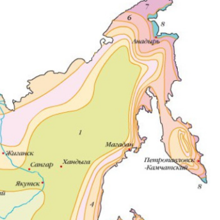
г. Пермь, г. Пермь, ул.
Решетникова, 4
пн-пт 8:00-19:00
zakaz@ogk-opora.ru
8 (800) 777-87-42
г. Новосибирск, г.
Новосибирск,
Толмачёвское шоссе, 21
пн-пт 8:00-19:00
zakaz@ogk-opora.ru
8 (800) 777-87-42
г. Кемерово, г.
Кемерово, ул.
Волгоградская, 49Б
пн-пт 8:00-19:00
zakaz@ogk-opora.ru
8 (800) 777-87-42
г. Красноярск, г.
Красноярск, ул.
Промысловая, 13
пн-пт 8:00-19:00
zakaz@ogk-opora.ru
8 (800) 777-87-42
г. Омск, г. Омск, ул.
Мельничная, 130
пн-пт 8:00-19:00