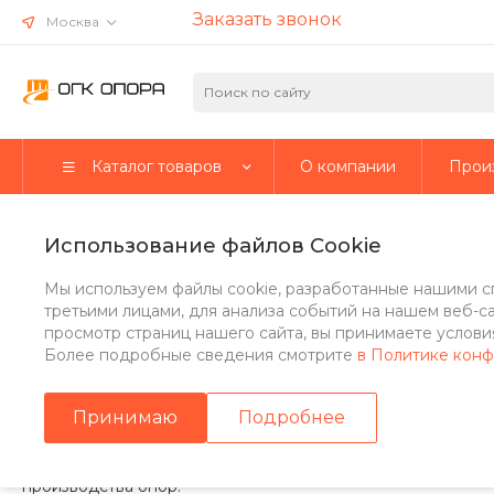
Заказать звонок
Москва
Каталог товаров
О компании
Прои
Главная
/
Карта ветровых районов
Использование файлов Cookie
Карта ветровых регионов 
Мы используем файлы cookie, разработанные нашими с
области
третьими лицами, для анализа событий на нашем веб-с
просмотр страниц нашего сайта, вы принимаете условия
Более подробные сведения смотрите
в Политике кон
Ветровые регионы - это географические зоны, где преоб
освещения, так как могут вызывать проблемы с устойчиво
Принимаю
Подробнее
В разных регионах могут быть различные условия, такие ка
опор и способы их крепления. Кроме того, ветровые регио
производства опор.