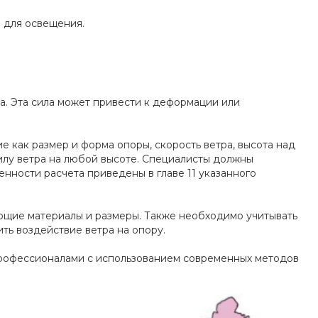
пн-пт 8:00-19:00
zakaz@ogk-opora.ru
 для освещения.
8 (800) 777-87-42
г. Екатеринбург, пос.
Большой Исток, ул.
Свердлова, 42
пн-пт 8:00-19:00
а. Эта сила может привести к деформации или
zakaz@ogk-opora.ru
8 (800) 777-87-42
 как размер и форма опоры, скорость ветра, высота над
г. Краснодар, г.
Краснодар, ул.
илу ветра на любой высоте. Специалисты должны
Захарова, 8
енности расчета приведены в главе 11 указанного
пн-пт 8:00-19:00
zakaz@ogk-opora.ru
ющие материалы и размеры. Также необходимо учитывать
8 (800) 777-87-42
ть воздействие ветра на опору.
г. Нижний Новгород, г.
Нижний Новгород, ул.
Маршала
Рокоссовского К.К., 15
профессионалами с использованием современных методов
пн-пт 8:00-19:00
zakaz@ogk-opora.ru
8 (800) 777-87-42