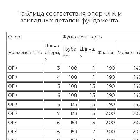
Таблица соответствия опор ОГК и
закладных деталей фундамента:
Опора
Фундамент часть
Длина
Труба,
Длина,
Наименование
опоры,
Фланец
Межцент
мм
м
м
ОГК
3
108
1
190
14
ОГК
4
108
1
190
14
ОГК
5
108
1,5
190
14
ОГК
6
108
1,5
190
14
ОГК
6
133
1,5
190
14
ОГК
7
133
1,5
300
20
ОГК
8
159
1,5
300
20
ОГК
8
159
2
300
20