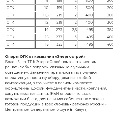
ОГК
9
159
2
300
20
ОГК
10
159
2
300
20
ОГК
11,5
219
2
400
30
ОГК
12
219
2
400
30
ОГК
14
273
2,5
495
38
ОГК
16
273
3
495
40
ОГК
16
325
3
495
40
Опоры ОГК от компании «Энергострой»
Более 5 лет ТПК ЭнергоСтрой помогает клиентам
решать любые вопросы, связанные с уличным
освещением. Заказчики гарантированно получают
оперативную поставку оборудования в любой
комплектации, в том числе в полном комплекте
(кронштейны, цоколи, фундаментные части, крепления,
хомуты, вводные щитки, ЖБИ опоры), что стало
возможным благодаря наличию собственных складов
готовой продукции в трех ключевых регионах России –
Центральном федеральном округе (г. Калуга),