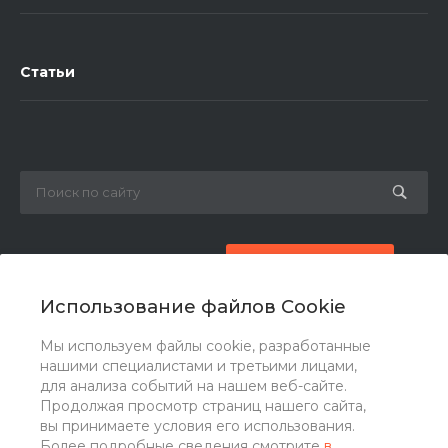
Статьи
8 (800) 777-87-42
Заказать звонок
Использование файлов Cookie
zakaz@ogk-opora.ru
Мы используем файлы cookie, разработанные
нашими специалистами и третьими лицами,
г. Москва, г. Москва, ул. 7-я Парковая, 24
для анализа событий на нашем веб-сайте.
Продолжая просмотр страниц нашего сайта,
вы принимаете условия его использования.
Более подробные сведения смотрите
в