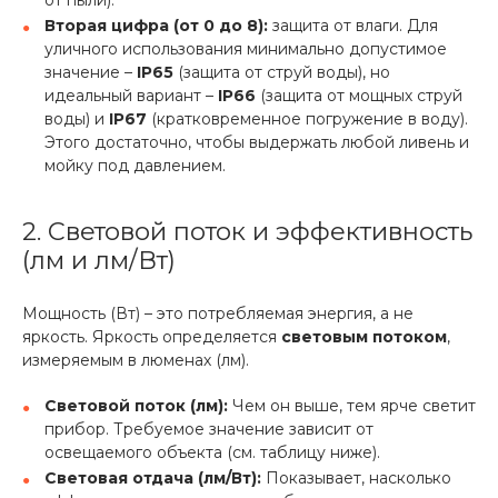
от пыли).
Вторая цифра (от 0 до 8):
защита от влаги. Для
уличного использования минимально допустимое
значение –
IP65
(защита от струй воды), но
идеальный вариант –
IP66
(защита от мощных струй
воды) и
IP67
(кратковременное погружение в воду).
Этого достаточно, чтобы выдержать любой ливень и
мойку под давлением.
2. Световой поток и эффективность
(лм и лм/Вт)
Мощность (Вт) – это потребляемая энергия, а не
яркость. Яркость определяется
световым потоком
,
измеряемым в люменах (лм).
Световой поток (лм):
Чем он выше, тем ярче светит
прибор. Требуемое значение зависит от
освещаемого объекта (см. таблицу ниже).
Световая отдача (лм/Вт):
Показывает, насколько