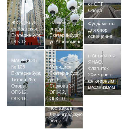
от ОПГ
Опора
ЖК 3Д Клуб,
Парковые
Фундаменты
ул.Братская,
опоры,
для опор
Екатеринбург,
Екатеринбург
освещения
ОГК-12
ул.Агрономическая
п.Антипаюта,
МАОУ СОШ
ЖК
ЯНАО,
№ 106
Меридиан
Флагшток
Екатеринбург,
Екатеринбург,
20метров с
Титова 28а,
ул. Е.
флюгерным
Опоры
Савкова 37,
механизмом
ОГК-12,
ОГК-12,
Сваи
ОГК-16
ОГК-10
СМ-7,75м,
поставка в
Ленинградскую
обл.