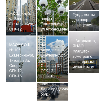
Опора
ЖК 3Д Клуб,
Парковые
Фундаменты
ул.Братская,
опоры,
для опор
Екатеринбург,
Екатеринбург
освещения
ОГК-12
ул.Агрономическая
п.Антипаюта,
МАОУ СОШ
ЖК
ЯНАО,
№ 106
Меридиан
Флагшток
Екатеринбург,
Екатеринбург,
20метров с
Титова 28а,
ул. Е.
флюгерным
Опоры
Савкова 37,
механизмом
ОГК-12,
ОГК-12,
Сваи
ОГК-16
ОГК-10
СМ-7,75м,
поставка в
Ленинградскую
обл.