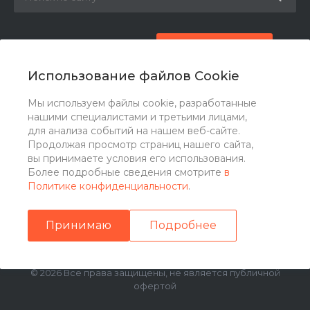
8 (800) 777-87-42
Заказать звонок
Использование файлов Cookie
zakaz@ogk-opora.ru
Мы используем файлы cookie, разработанные
нашими специалистами и третьими лицами,
г. Москва, г. Москва, ул. 7-я Парковая, 24
для анализа событий на нашем веб-сайте.
Продолжая просмотр страниц нашего сайта,
вы принимаете условия его использования.
Более подробные сведения смотрите
в
Политике конфиденциальности
.
Принимаю
Подробнее
© 2026 Все права защищены, не является публичной
офертой