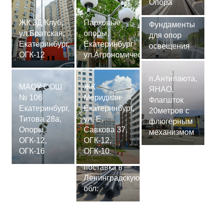
Опора
ЖК 3Д Клуб,
Парковые
Фундаменты
ул.Братская,
опоры,
для опор
Екатеринбург,
Екатеринбург
освещения
ОГК-12
ул.Агрономическая
п.Антипаюта,
МАОУ СОШ
ЖК
ЯНАО,
№ 106
Меридиан
Флагшток
Екатеринбург,
Екатеринбург,
20метров с
Титова 28а,
ул. Е.
флюгерным
Опоры
Савкова 37,
механизмом
ОГК-12,
ОГК-12,
Сваи
ОГК-16
ОГК-10
СМ-7,75м,
поставка в
Ленинградскую
обл.