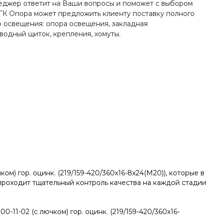
пн-пт 8:00-19:00
джер ответит на Ваши вопросы и поможет с выбором
zakaz@ogk-opora.ru
ГК Опора может предложить клиенту поставку полного
о освещения: опора освещения, закладная
8 (800) 777-87-42
вводный щиток, крепления, хомуты.
г. Екатеринбург, пос.
Большой Исток, ул.
Свердлова, 42
пн-пт 8:00-19:00
zakaz@ogk-opora.ru
8 (800) 777-87-42
г. Краснодар, г.
Краснодар, ул.
Захарова, 8
пн-пт 8:00-19:00
zakaz@ogk-opora.ru
8 (800) 777-87-42
г. Нижний Новгород, г.
Нижний Новгород, ул.
Маршала
) гор. оцинк. (219/159-420/360х16-8х24(М20)), которые в
Рокоссовского К.К., 15
роходит тщательный контроль качества на каждой стадии
пн-пт 8:00-19:00
zakaz@ogk-opora.ru
8 (800) 777-87-42
1-02 (с лючком) гор. оцинк. (219/159-420/360х16-