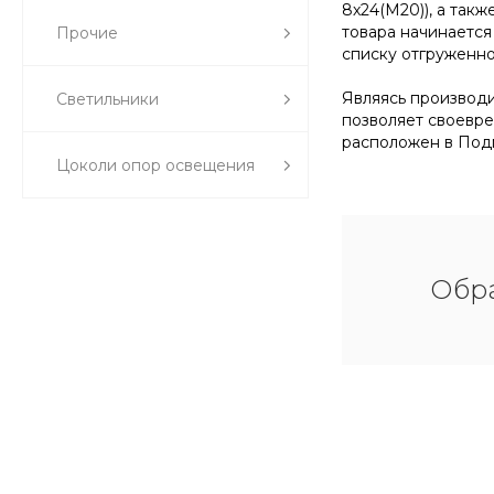
8х24(М20)), а так
товара начинается
Прочие
списку отгруженно
Являясь производит
Светильники
позволяет своевре
расположен в Подм
Цоколи опор освещения
Обра