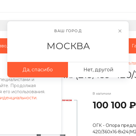
ВАШ ГОРОД
МОСКВА
зводство
Наши объекты
Сотрудничество
Г
ры
/
СФ опоры
/
Опора СФ-300-11-02 (с лючком) гор. оцинк. (219/15
Да, спасибо
Нет, другой
ом) гор. оцинк. (219/159-420
пециалистами и
айте. Продолжая
 его использования.
В наличии
фиденциальности
.
100 100 ₽
ОГК - Опора предлаг
420/360х16-8х24(М2