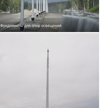
8 (800) 777-87-42
г. Хабаровск, г.
Хабаровск, пер.
Каширский, 1
пн-пт 8:00-19:00
zakaz@ogk-opora.ru
8 (800) 777-87-42
Фундаменты для опор освещения
г. Владивосток, г.
Владивосток, ул.
Бородинская, 20
пн-пт 8:00-19:00
zakaz@ogk-opora.ru
8 (800) 777-87-42
г. Анадырь, г. Анадырь,
ул. Рультытегина, 24
пн-пт 8:00-19:00
zakaz@ogk-opora.ru
8 (800) 777-87-42
г. Самара, г. Самара, пр.
Карла Маркса, 201Б
пн-пт 8:00-19:00
zakaz@ogk-opora.ru
8 (800) 777-87-42
г. Санкт-Петербург, г.
Санкт-Петербург, ул.
Труда, 2/9
пн-пт 8:00-19:00
zakaz@ogk-opora.ru