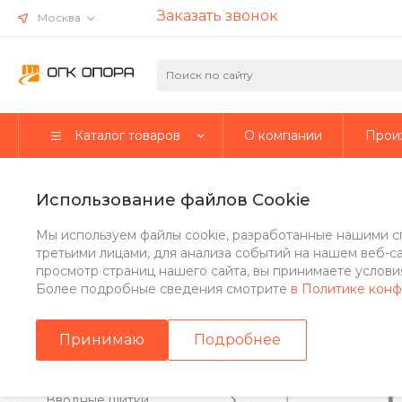
Заказать звонок
Москва
Каталог товаров
О компании
Прои
Главная
/
Каталог товаров
/
Стальные опоры
/
Cиловые опо
Использование файлов Cookie
Опора СФ-300-11-02 (с лючк
Мы используем файлы cookie, разработанные нашими с
третьими лицами, для анализа событий на нашем веб-с
просмотр страниц нашего сайта, вы принимаете условия
Более подробные сведения смотрите
в Политике кон
Стальные опоры
Принимаю
Подробнее
Парковые опоры
Вводные щитки