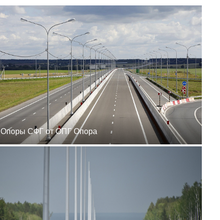
zakaz@ogk-opora.ru
8 (800) 777-87-42
г. Ханты-Мансийск, г.
Ханты-Мансийск, ул.
Сутормина, 21
пн-пт 8:00-19:00
zakaz@ogk-opora.ru
8 (800) 777-87-42
г. Иркутск, г. Иркутск,
ул. Ракитная, 12
пн-пт 8:00-19:00
zakaz@ogk-opora.ru
8 (800) 777-87-42
г. Чита, г. Чита, ул.
Вокзальная, 3А
пн-пт 8:00-19:00
Опоры СФГ от ОПГ Опора
zakaz@ogk-opora.ru
8 (800) 777-87-42
г. Якутск, г. Якутск,
Вилюйский тракт, 5-й
километр, 34Г
пн-пт 8:00-19:00
zakaz@ogk-opora.ru
8 (800) 777-87-42
г. Магадан, г. Магадан,
ул. Марчеканская, 1/1
пн-пт 8:00-19:00
zakaz@ogk-opora.ru