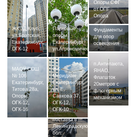
Опоры СФГ
от ОПГ
Опора
ЖК 3Д Клуб,
Парковые
Фундаменты
ул.Братская,
опоры,
для опор
Екатеринбург,
Екатеринбург
освещения
ОГК-12
ул.Агрономическая
п.Антипаюта,
МАОУ СОШ
ЖК
ЯНАО,
№ 106
Меридиан
Флагшток
Екатеринбург,
Екатеринбург,
20метров с
Титова 28а,
ул. Е.
флюгерным
Опоры
Савкова 37,
механизмом
ОГК-12,
ОГК-12,
Сваи
ОГК-16
ОГК-10
СМ-7,75м,
поставка в
Ленинградскую
обл.