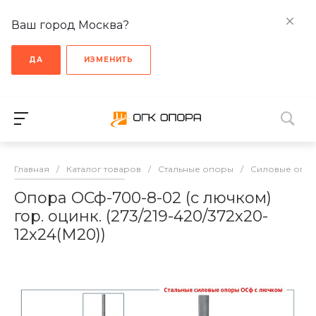
Ваш город Москва?
ДА
ИЗМЕНИТЬ
Главная
/
Каталог товаров
/
Стальные опоры
/
Cиловые опо
Опора ОСф-700-8-02 (с лючком)
гор. оцинк. (273/219-420/372х20-
12х24(М20))