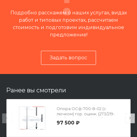
Подробно расскажем о наших услугах, видах
работ и типовых проектах, рассчитаем
стоимость и подготовим индивидуальное
предложение!
Задать вопрос
Читать отзывы на 2ГИС
Ранее вы смотрели
Опора ОСф-700-8-02 (с
лючком) гор. оцинк. (273/219-
420/372х20-12х24(М20))
97 500 ₽