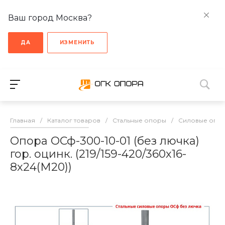
Ваш город Москва?
ДА
ИЗМЕНИТЬ
Главная
/
Каталог товаров
/
Стальные опоры
/
Cиловые опо
Опора ОСф-300-10-01 (без лючка)
гор. оцинк. (219/159-420/360х16-
8х24(М20))