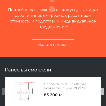
Подробно расскажем о наших услугах, видах
работ и типовых проектах, рассчитаем
стоимость и подготовим индивидуальное
предложение!
Задать вопрос
Читать отзывы на 2ГИС
Ранее вы смотрели
Опора ОСф-300-10-01 (без
лючка) гор. оцинк. (219/159-
420/360х16-8х24(М20))
83 200 ₽