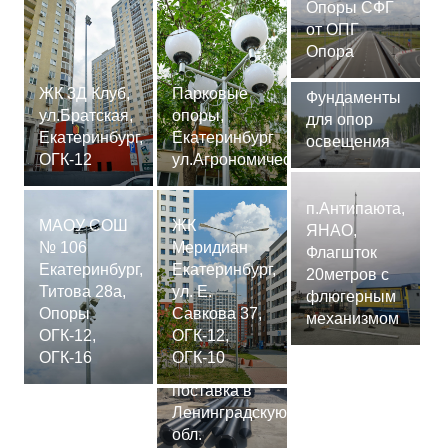
Опоры СФГ
от ОПГ
Опора
ЖК 3Д Клуб,
Парковые
Фундаменты
ул.Братская,
опоры,
для опор
Екатеринбург,
Екатеринбург
освещения
ОГК-12
ул.Агрономическая
п.Антипаюта,
МАОУ СОШ
ЖК
ЯНАО,
№ 106
Меридиан
Флагшток
Екатеринбург,
Екатеринбург,
20метров с
Титова 28а,
ул. Е.
флюгерным
Опоры
Савкова 37,
механизмом
ОГК-12,
ОГК-12,
Сваи
ОГК-16
ОГК-10
СМ-7,75м,
поставка в
Ленинградскую
обл.