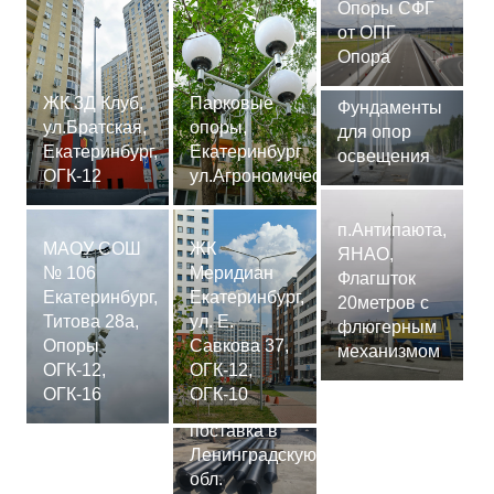
Опоры СФГ
от ОПГ
Опора
ЖК 3Д Клуб,
Парковые
Фундаменты
ул.Братская,
опоры,
для опор
Екатеринбург,
Екатеринбург
освещения
ОГК-12
ул.Агрономическая
п.Антипаюта,
МАОУ СОШ
ЖК
ЯНАО,
№ 106
Меридиан
Флагшток
Екатеринбург,
Екатеринбург,
20метров с
Титова 28а,
ул. Е.
флюгерным
Опоры
Савкова 37,
механизмом
ОГК-12,
ОГК-12,
Сваи
ОГК-16
ОГК-10
СМ-7,75м,
поставка в
Ленинградскую
обл.