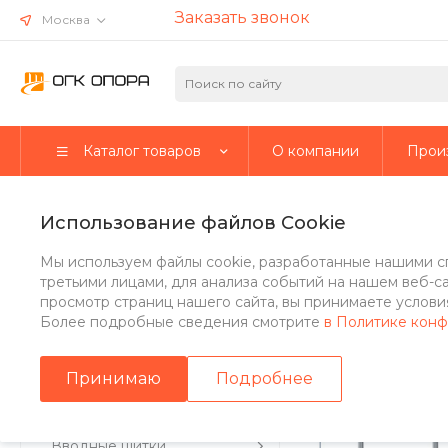
Заказать звонок
Москва
Каталог товаров
О компании
Прои
Главная
/
Каталог товаров
/
Стальные опоры
/
Несиловые о
Использование файлов Cookie
Опора осветительная несил
Мы используем файлы cookie, разработанные нашими с
третьими лицами, для анализа событий на нашем веб-с
просмотр страниц нашего сайта, вы принимаете условия
Более подробные сведения смотрите
в Политике кон
Стальные опоры
Принимаю
Подробнее
Парковые опоры
Вводные щитки