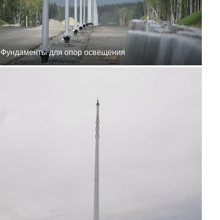
8 (800) 777-87-42
г. Хабаровск, г.
Хабаровск, пер.
Каширский, 1
пн-пт 8:00-19:00
zakaz@ogk-opora.ru
8 (800) 777-87-42
Фундаменты для опор освещения
г. Владивосток, г.
Владивосток, ул.
Бородинская, 20
пн-пт 8:00-19:00
zakaz@ogk-opora.ru
8 (800) 777-87-42
г. Анадырь, г. Анадырь,
ул. Рультытегина, 24
пн-пт 8:00-19:00
zakaz@ogk-opora.ru
8 (800) 777-87-42
г. Самара, г. Самара, пр.
Карла Маркса, 201Б
пн-пт 8:00-19:00
zakaz@ogk-opora.ru
8 (800) 777-87-42
г. Санкт-Петербург, г.
Санкт-Петербург, ул.
Труда, 2/9
пн-пт 8:00-19:00
zakaz@ogk-opora.ru