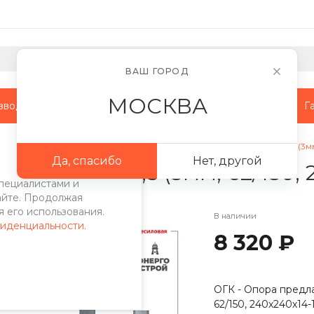
ВАШ ГОРОД
МОСКВА
зводство
Наши объекты
Сотрудничество
Г
поры
/
ОНО опоры
/
Опора осветительная несиловая ОНО-3,5 (3мм, 
Да, спасибо
Нет, другой
овая ОНО-3,5 (3мм, 62/150, 
пециалистами и
айте. Продолжая
 его использования.
В наличии
фиденциальности
.
8 320 ₽
ОГК - Опора предла
62/150, 240х240х14-