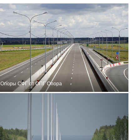
zakaz@ogk-opora.ru
8 (800) 777-87-42
г. Ханты-Мансийск, г.
Ханты-Мансийск, ул.
Сутормина, 21
пн-пт 8:00-19:00
zakaz@ogk-opora.ru
8 (800) 777-87-42
г. Иркутск, г. Иркутск,
ул. Ракитная, 12
пн-пт 8:00-19:00
zakaz@ogk-opora.ru
8 (800) 777-87-42
г. Чита, г. Чита, ул.
Вокзальная, 3А
пн-пт 8:00-19:00
Опоры СФГ от ОПГ Опора
zakaz@ogk-opora.ru
8 (800) 777-87-42
г. Якутск, г. Якутск,
Вилюйский тракт, 5-й
километр, 34Г
пн-пт 8:00-19:00
zakaz@ogk-opora.ru
8 (800) 777-87-42
г. Магадан, г. Магадан,
ул. Марчеканская, 1/1
пн-пт 8:00-19:00
zakaz@ogk-opora.ru