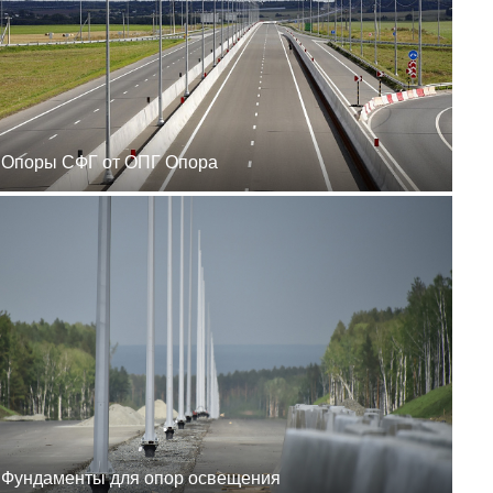
zakaz@ogk-opora.ru
8 (800) 777-87-42
г. Ханты-Мансийск, г.
Ханты-Мансийск, ул.
Сутормина, 21
пн-пт 8:00-19:00
zakaz@ogk-opora.ru
8 (800) 777-87-42
Опоры СФГ от ОПГ Опора
г. Иркутск, г. Иркутск,
ул. Ракитная, 12
пн-пт 8:00-19:00
zakaz@ogk-opora.ru
8 (800) 777-87-42
г. Чита, г. Чита, ул.
Вокзальная, 3А
пн-пт 8:00-19:00
zakaz@ogk-opora.ru
8 (800) 777-87-42
г. Якутск, г. Якутск,
Вилюйский тракт, 5-й
километр, 34Г
пн-пт 8:00-19:00
zakaz@ogk-opora.ru
8 (800) 777-87-42
г. Магадан, г. Магадан,
ул. Марчеканская, 1/1
пн-пт 8:00-19:00
Фундаменты для опор освещения
zakaz@ogk-opora.ru