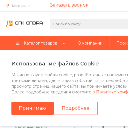
Заказать звонок
Москва
Каталог товаров
О компании
Прои
Главная
/
Каталог товаров
/
Стальные опоры
/
Несиловые о
Использование файлов Cookie
Опора ОГК-7
Мы используем файлы cookie, разработанные нашими с
третьими лицами, для анализа событий на нашем веб-с
просмотр страниц нашего сайта, вы принимаете условия
Более подробные сведения смотрите
в Политике кон
Стальные опоры
Принимаю
Подробнее
Парковые опоры
Вводные щитки