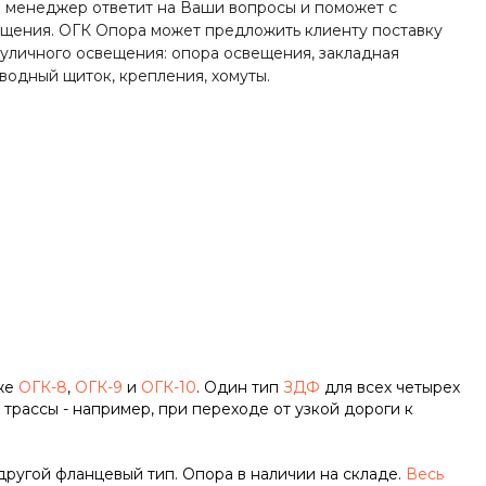
пн-пт 8:00-19:00
 менеджер ответит на Ваши вопросы и поможет с
zakaz@ogk-opora.ru
щения. ОГК Опора может предложить клиенту поставку
 уличного освещения: опора освещения, закладная
8 (800) 777-87-42
вводный щиток, крепления, хомуты.
г. Екатеринбург, пос.
Большой Исток, ул.
Свердлова, 42
пн-пт 8:00-19:00
zakaz@ogk-opora.ru
8 (800) 777-87-42
г. Краснодар, г.
Краснодар, ул.
Захарова, 8
пн-пт 8:00-19:00
zakaz@ogk-opora.ru
8 (800) 777-87-42
г. Нижний Новгород, г.
Нижний Новгород, ул.
Маршала
кже
ОГК-8
,
ОГК-9
и
ОГК-10
. Один тип
ЗДФ
для всех четырех
Рокоссовского К.К., 15
трассы - например, при переходе от узкой дороги к
пн-пт 8:00-19:00
zakaz@ogk-opora.ru
8 (800) 777-87-42
 другой фланцевый тип. Опора в наличии на складе.
Весь