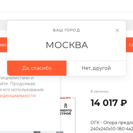
ВАШ ГОРОД
МОСКВА
зводство
Наши объекты
Сотрудничество
Г
поры
/
ОГК опоры
/
Опора ОГК-7
Да, спасибо
Нет, другой
пециалистами и
айте. Продолжая
 его использования.
В наличии
фиденциальности
.
14 017 ₽
ОГК - Опора предла
240х240х10-180-4х2