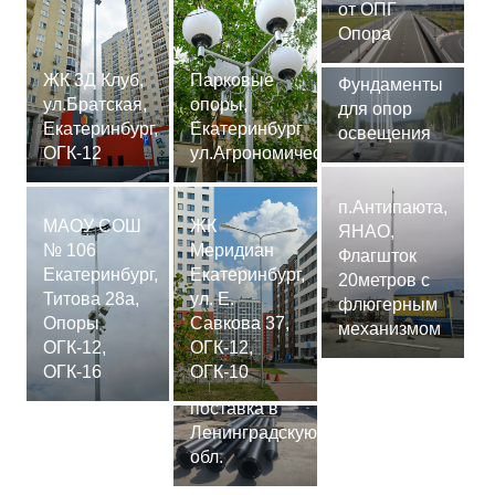
от ОПГ
Опора
ЖК 3Д Клуб,
Парковые
Фундаменты
ул.Братская,
опоры,
для опор
Екатеринбург,
Екатеринбург
освещения
ОГК-12
ул.Агрономическая
п.Антипаюта,
МАОУ СОШ
ЖК
ЯНАО,
№ 106
Меридиан
Флагшток
Екатеринбург,
Екатеринбург,
20метров с
Титова 28а,
ул. Е.
флюгерным
Опоры
Савкова 37,
механизмом
ОГК-12,
ОГК-12,
Сваи
ОГК-16
ОГК-10
СМ-7,75м,
поставка в
Ленинградскую
обл.