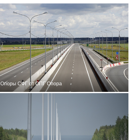
zakaz@ogk-opora.ru
8 (800) 777-87-42
г. Ханты-Мансийск, г.
Ханты-Мансийск, ул.
Сутормина, 21
пн-пт 8:00-19:00
zakaz@ogk-opora.ru
8 (800) 777-87-42
г. Иркутск, г. Иркутск,
ул. Ракитная, 12
пн-пт 8:00-19:00
zakaz@ogk-opora.ru
8 (800) 777-87-42
г. Чита, г. Чита, ул.
Вокзальная, 3А
пн-пт 8:00-19:00
Опоры СФГ от ОПГ Опора
zakaz@ogk-opora.ru
8 (800) 777-87-42
г. Якутск, г. Якутск,
Вилюйский тракт, 5-й
километр, 34Г
пн-пт 8:00-19:00
zakaz@ogk-opora.ru
8 (800) 777-87-42
г. Магадан, г. Магадан,
ул. Марчеканская, 1/1
пн-пт 8:00-19:00
zakaz@ogk-opora.ru