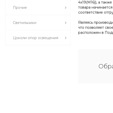
4х19(М16)), а так
товара начинается
Прочие
соответствие отгр
Являясь производи
Светильники
что позволяет сво
расположен в Подм
Цоколи опор освещения
Обра