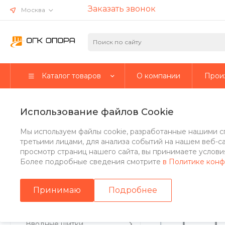
Заказать звонок
Москва
Каталог товаров
О компании
Прои
Главная
/
Каталог товаров
/
Стальные опоры
/
Несиловые о
Использование файлов Cookie
Опора НФК-5
Мы используем файлы cookie, разработанные нашими с
третьими лицами, для анализа событий на нашем веб-с
просмотр страниц нашего сайта, вы принимаете условия
Более подробные сведения смотрите
в Политике кон
Стальные опоры
Принимаю
Подробнее
Парковые опоры
Вводные щитки