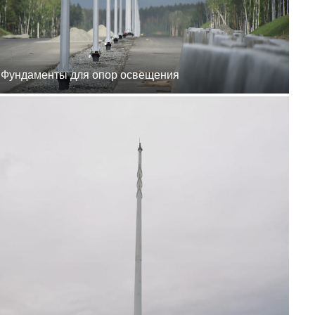
8 (800) 777-87-42
г. Хабаровск, г.
Хабаровск, пер.
Каширский, 1
пн-пт 8:00-19:00
zakaz@ogk-opora.ru
8 (800) 777-87-42
Фундаменты для опор освещения
г. Владивосток, г.
Владивосток, ул.
Бородинская, 20
пн-пт 8:00-19:00
zakaz@ogk-opora.ru
8 (800) 777-87-42
г. Анадырь, г. Анадырь,
ул. Рультытегина, 24
пн-пт 8:00-19:00
zakaz@ogk-opora.ru
8 (800) 777-87-42
г. Самара, г. Самара, пр.
Карла Маркса, 201Б
пн-пт 8:00-19:00
zakaz@ogk-opora.ru
8 (800) 777-87-42
г. Санкт-Петербург, г.
Санкт-Петербург, ул.
Труда, 2/9
пн-пт 8:00-19:00
zakaz@ogk-opora.ru