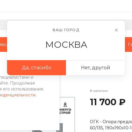
ВАШ ГОРОД
МОСКВА
зводство
Наши объекты
Сотрудничество
Г
поры
/
НФК опоры
/
Опора НФК-5
Да, спасибо
Нет, другой
пециалистами и
айте. Продолжая
 его использования.
В наличии
фиденциальности
.
11 700 ₽
ОГК - Опора предла
60/135, 190х190х10-