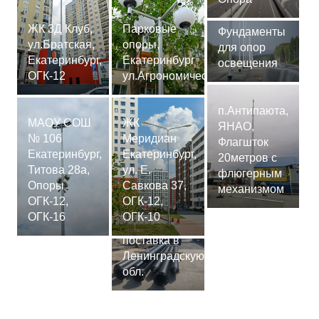
ЖК 3Д Клуб,
Парковые
Фундаменты
ул.Братская,
опоры,
для опор
Екатеринбург,
Екатеринбург
освещения
ОГК-12
ул.Агрономическая
п.Антипаюта,
МАОУ СОШ
ЖК
ЯНАО,
№ 106
Меридиан
Флагшток
Екатеринбург,
Екатеринбург,
20метров с
Титова 28а,
ул. Е.
флюгерным
Опоры
Савкова 37,
механизмом
ОГК-12,
ОГК-12,
Сваи
ОГК-16
ОГК-10
СМ-7,75м,
поставка в
Ленинградскую
обл.