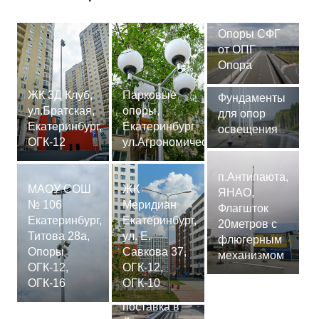
Опоры СФГ
от ОПГ
Опора
ЖК 3Д Клуб,
Парковые
Фундаменты
ул.Братская,
опоры,
для опор
Екатеринбург,
Екатеринбург
освещения
ОГК-12
ул.Агрономическая
п.Антипаюта,
МАОУ СОШ
ЖК
ЯНАО,
№ 106
Меридиан
Флагшток
Екатеринбург,
Екатеринбург,
20метров с
Титова 28а,
ул. Е.
флюгерным
Опоры
Савкова 37,
механизмом
ОГК-12,
ОГК-12,
Сваи
ОГК-16
ОГК-10
СМ-7,75м,
поставка в