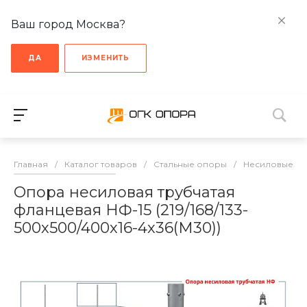
Ваш город Москва?
ДА
ИЗМЕНИТЬ
Главная
/
Каталог товаров
/
Стальные опоры
/
Несиловые о
Опора несиловая трубчатая
фланцевая НФ-15 (219/168/133-
500х500/400х16-4х36(М30))