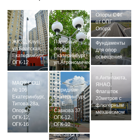
Опоры СФГ
от ОПГ
Опора
ЖК 3Д Клуб,
Парковые
Фундаменты
ул.Братская,
опоры,
для опор
Екатеринбург,
Екатеринбург
освещения
ОГК-12
ул.Агрономическая
п.Антипаюта,
МАОУ СОШ
ЖК
ЯНАО,
№ 106
Меридиан
Флагшток
Екатеринбург,
Екатеринбург,
20метров с
Титова 28а,
ул. Е.
флюгерным
Опоры
Савкова 37,
механизмом
ОГК-12,
ОГК-12,
Сваи
ОГК-16
ОГК-10
СМ-7,75м,
поставка в