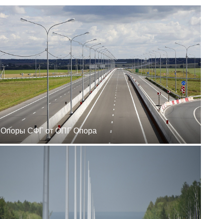
zakaz@ogk-opora.ru
8 (800) 777-87-42
г. Ханты-Мансийск, г.
Ханты-Мансийск, ул.
Сутормина, 21
пн-пт 8:00-19:00
zakaz@ogk-opora.ru
8 (800) 777-87-42
г. Иркутск, г. Иркутск,
ул. Ракитная, 12
пн-пт 8:00-19:00
zakaz@ogk-opora.ru
8 (800) 777-87-42
г. Чита, г. Чита, ул.
Вокзальная, 3А
пн-пт 8:00-19:00
Опоры СФГ от ОПГ Опора
zakaz@ogk-opora.ru
8 (800) 777-87-42
г. Якутск, г. Якутск,
Вилюйский тракт, 5-й
километр, 34Г
пн-пт 8:00-19:00
zakaz@ogk-opora.ru
8 (800) 777-87-42
г. Магадан, г. Магадан,
ул. Марчеканская, 1/1
пн-пт 8:00-19:00
zakaz@ogk-opora.ru