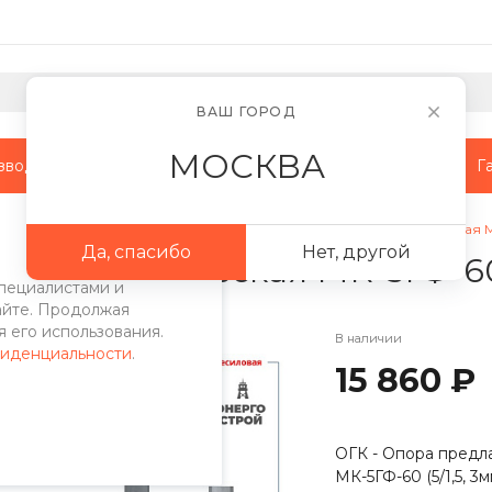
ВАШ ГОРОД
МОСКВА
зводство
Наши объекты
Сотрудничество
Г
поры
/
МК опоры
/
Опора освещения многогранная коническая МК-5Г
Да, спасибо
Нет, другой
ная коническая МК-5ГФ-60 (5
пециалистами и
айте. Продолжая
 его использования.
В наличии
фиденциальности
.
15 860 ₽
ОГК - Опора предл
МК-5ГФ-60 (5/1,5, 3