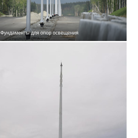
8 (800) 777-87-42
г. Хабаровск, г.
Хабаровск, пер.
Каширский, 1
пн-пт 8:00-19:00
zakaz@ogk-opora.ru
8 (800) 777-87-42
Фундаменты для опор освещения
г. Владивосток, г.
Владивосток, ул.
Бородинская, 20
пн-пт 8:00-19:00
zakaz@ogk-opora.ru
8 (800) 777-87-42
г. Анадырь, г. Анадырь,
ул. Рультытегина, 24
пн-пт 8:00-19:00
zakaz@ogk-opora.ru
8 (800) 777-87-42
г. Самара, г. Самара, пр.
Карла Маркса, 201Б
пн-пт 8:00-19:00
zakaz@ogk-opora.ru
8 (800) 777-87-42
г. Санкт-Петербург, г.
Санкт-Петербург, ул.
Труда, 2/9
пн-пт 8:00-19:00
zakaz@ogk-opora.ru