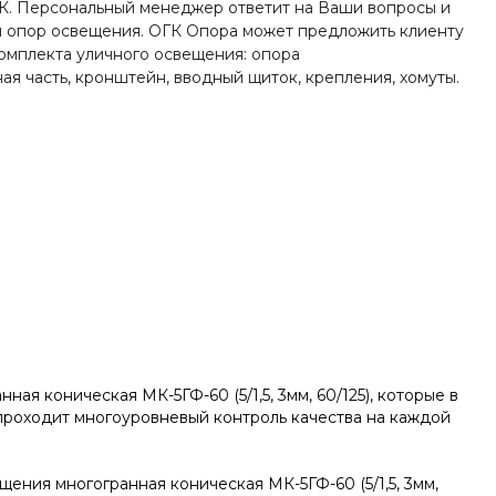
пн-пт 8:00-19:00
К. Персональный менеджер ответит на Ваши вопросы и
zakaz@ogk-opora.ru
 опор освещения. ОГК Опора может предложить клиенту
омплекта уличного освещения: опора
8 (800) 777-87-42
ая часть, кронштейн, вводный щиток, крепления, хомуты.
г. Екатеринбург, пос.
Большой Исток, ул.
Свердлова, 42
пн-пт 8:00-19:00
zakaz@ogk-opora.ru
8 (800) 777-87-42
г. Краснодар, г.
Краснодар, ул.
Захарова, 8
пн-пт 8:00-19:00
zakaz@ogk-opora.ru
8 (800) 777-87-42
г. Нижний Новгород, г.
Нижний Новгород, ул.
Маршала
 коническая МК-5ГФ-60 (5/1,5, 3мм, 60/125), которые в
Рокоссовского К.К., 15
проходит многоуровневый контроль качества на каждой
пн-пт 8:00-19:00
zakaz@ogk-opora.ru
8 (800) 777-87-42
ния многогранная коническая МК-5ГФ-60 (5/1,5, 3мм,