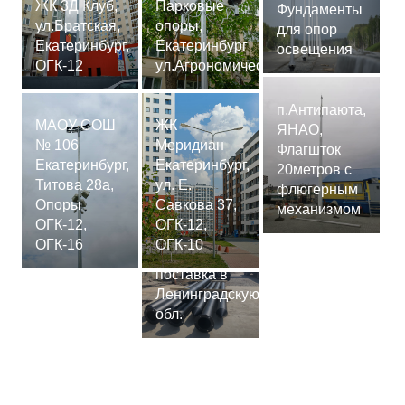
ЖК 3Д Клуб,
Парковые
Фундаменты
ул.Братская,
опоры,
для опор
Екатеринбург,
Екатеринбург
освещения
ОГК-12
ул.Агрономическая
п.Антипаюта,
МАОУ СОШ
ЖК
ЯНАО,
№ 106
Меридиан
Флагшток
Екатеринбург,
Екатеринбург,
20метров с
Титова 28а,
ул. Е.
флюгерным
Опоры
Савкова 37,
механизмом
ОГК-12,
ОГК-12,
Сваи
ОГК-16
ОГК-10
СМ-7,75м,
поставка в
Ленинградскую
обл.