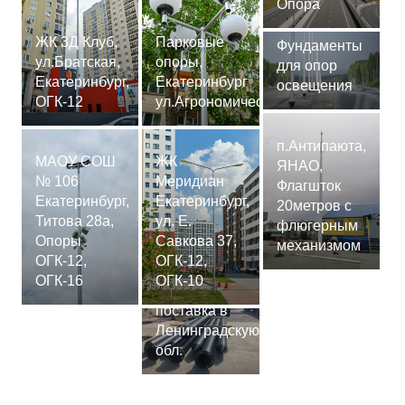
Опора
ЖК 3Д Клуб,
Парковые
Фундаменты
ул.Братская,
опоры,
для опор
Екатеринбург,
Екатеринбург
освещения
ОГК-12
ул.Агрономическая
п.Антипаюта,
МАОУ СОШ
ЖК
ЯНАО,
№ 106
Меридиан
Флагшток
Екатеринбург,
Екатеринбург,
20метров с
Титова 28а,
ул. Е.
флюгерным
Опоры
Савкова 37,
механизмом
ОГК-12,
ОГК-12,
Сваи
ОГК-16
ОГК-10
СМ-7,75м,
поставка в
Ленинградскую
обл.