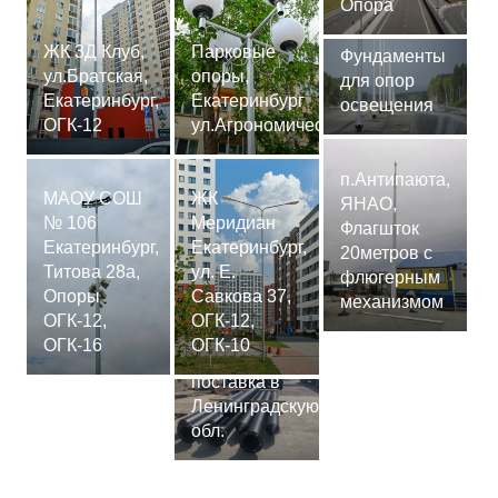
Опора
ЖК 3Д Клуб,
Парковые
Фундаменты
ул.Братская,
опоры,
для опор
Екатеринбург,
Екатеринбург
освещения
ОГК-12
ул.Агрономическая
п.Антипаюта,
МАОУ СОШ
ЖК
ЯНАО,
№ 106
Меридиан
Флагшток
Екатеринбург,
Екатеринбург,
20метров с
Титова 28а,
ул. Е.
флюгерным
Опоры
Савкова 37,
механизмом
ОГК-12,
ОГК-12,
Сваи
ОГК-16
ОГК-10
СМ-7,75м,
поставка в
Ленинградскую
обл.