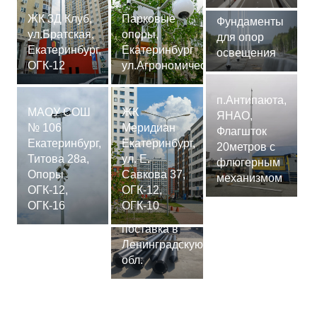
ЖК 3Д Клуб,
Парковые
Фундаменты
ул.Братская,
опоры,
для опор
Екатеринбург,
Екатеринбург
освещения
ОГК-12
ул.Агрономическая
п.Антипаюта,
МАОУ СОШ
ЖК
ЯНАО,
№ 106
Меридиан
Флагшток
Екатеринбург,
Екатеринбург,
20метров с
Титова 28а,
ул. Е.
флюгерным
Опоры
Савкова 37,
механизмом
ОГК-12,
ОГК-12,
Сваи
ОГК-16
ОГК-10
СМ-7,75м,
поставка в
Ленинградскую
обл.