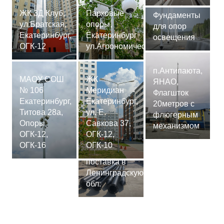
ЖК 3Д Клуб,
Парковые
Фундаменты
ул.Братская,
опоры,
для опор
Екатеринбург,
Екатеринбург
освещения
ОГК-12
ул.Агрономическая
п.Антипаюта,
МАОУ СОШ
ЖК
ЯНАО,
№ 106
Меридиан
Флагшток
Екатеринбург,
Екатеринбург,
20метров с
Титова 28а,
ул. Е.
флюгерным
Опоры
Савкова 37,
механизмом
ОГК-12,
ОГК-12,
Сваи
ОГК-16
ОГК-10
СМ-7,75м,
поставка в
Ленинградскую
обл.