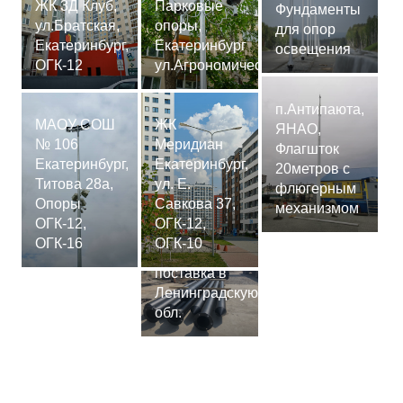
ЖК 3Д Клуб,
Парковые
Фундаменты
ул.Братская,
опоры,
для опор
Екатеринбург,
Екатеринбург
освещения
ОГК-12
ул.Агрономическая
п.Антипаюта,
МАОУ СОШ
ЖК
ЯНАО,
№ 106
Меридиан
Флагшток
Екатеринбург,
Екатеринбург,
20метров с
Титова 28а,
ул. Е.
флюгерным
Опоры
Савкова 37,
механизмом
ОГК-12,
ОГК-12,
Сваи
ОГК-16
ОГК-10
СМ-7,75м,
поставка в
Ленинградскую
обл.