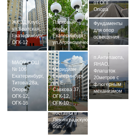
от ОПГ
Опора
ЖК 3Д Клуб,
Парковые
Фундаменты
ул.Братская,
опоры,
для опор
Екатеринбург,
Екатеринбург
освещения
ОГК-12
ул.Агрономическая
п.Антипаюта,
МАОУ СОШ
ЖК
ЯНАО,
№ 106
Меридиан
Флагшток
Екатеринбург,
Екатеринбург,
20метров с
Титова 28а,
ул. Е.
флюгерным
Опоры
Савкова 37,
механизмом
ОГК-12,
ОГК-12,
Сваи
ОГК-16
ОГК-10
СМ-7,75м,
поставка в
Ленинградскую
обл.