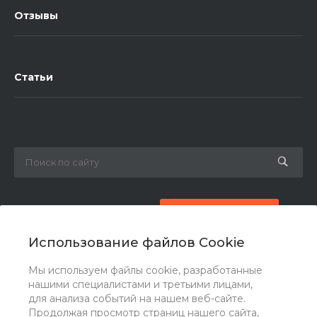
Отзывы
Статьи
8 (800) 777-87-42
Заказать звонок
Использование файлов Cookie
zakaz@ogk-opora.ru
Мы используем файлы cookie, разработанные
нашими специалистами и третьими лицами,
г. Москва, г. Москва, ул. 7-я Парковая, 24
для анализа событий на нашем веб-сайте.
Продолжая просмотр страниц нашего сайта,