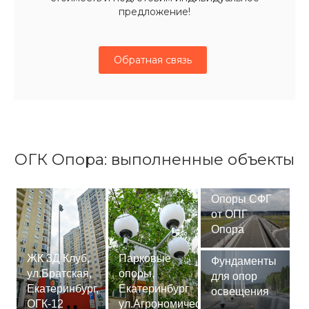
предложение!
Обратная связь
ОГК Опора: выполненные объекты
Опоры СФГ
от ОПГ
Опора
ЖК 3Д Клуб,
Парковые
Фундаменты
ул.Братская,
опоры,
для опор
Екатеринбург,
Екатеринбург
освещения
ОГК-12
ул.Агрономическая