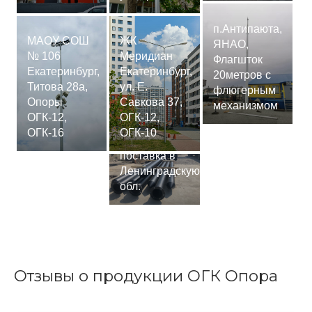
п.Антипаюта,
МАОУ СОШ
ЖК
ЯНАО,
№ 106
Меридиан
Флагшток
Екатеринбург,
Екатеринбург,
20метров с
Титова 28а,
ул. Е.
флюгерным
Опоры
Савкова 37,
механизмом
ОГК-12,
ОГК-12,
Сваи
ОГК-16
ОГК-10
СМ-7,75м,
поставка в
Ленинградскую
обл.
Отзывы о продукции ОГК Опора