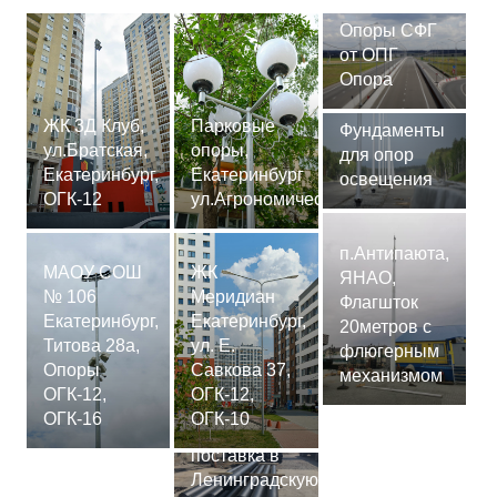
Опоры СФГ
от ОПГ
Опора
ЖК 3Д Клуб,
Парковые
Фундаменты
ул.Братская,
опоры,
для опор
Екатеринбург,
Екатеринбург
освещения
ОГК-12
ул.Агрономическая
п.Антипаюта,
МАОУ СОШ
ЖК
ЯНАО,
№ 106
Меридиан
Флагшток
Екатеринбург,
Екатеринбург,
20метров с
Титова 28а,
ул. Е.
флюгерным
Опоры
Савкова 37,
механизмом
ОГК-12,
ОГК-12,
Сваи
ОГК-16
ОГК-10
СМ-7,75м,
поставка в
Ленинградскую