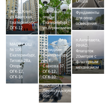
Опора
ЖК 3Д Клуб,
Парковые
Фундаменты
ул.Братская,
опоры,
для опор
Екатеринбург,
Екатеринбург
освещения
ОГК-12
ул.Агрономическая
п.Антипаюта,
МАОУ СОШ
ЖК
ЯНАО,
№ 106
Меридиан
Флагшток
Екатеринбург,
Екатеринбург,
20метров с
Титова 28а,
ул. Е.
флюгерным
Опоры
Савкова 37,
механизмом
ОГК-12,
ОГК-12,
Сваи
ОГК-16
ОГК-10
СМ-7,75м,
поставка в
Ленинградскую
обл.