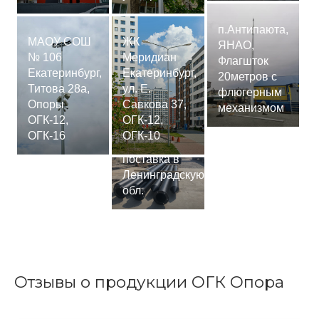
п.Антипаюта,
МАОУ СОШ
ЖК
ЯНАО,
№ 106
Меридиан
Флагшток
Екатеринбург,
Екатеринбург,
20метров с
Титова 28а,
ул. Е.
флюгерным
Опоры
Савкова 37,
механизмом
ОГК-12,
ОГК-12,
Сваи
ОГК-16
ОГК-10
СМ-7,75м,
поставка в
Ленинградскую
обл.
Отзывы о продукции ОГК Опора