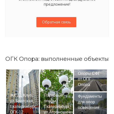
предложение!
Обратная связь
ОГК Опора: выполненные объекты
Опоры СФГ
от ОПГ
Опора
ЖК 3Д Клуб,
Парковые
Фундаменты
ул.Братская,
опоры,
для опор
Екатеринбург,
Екатеринбург
освещения
ОГК-12
ул.Агрономическая