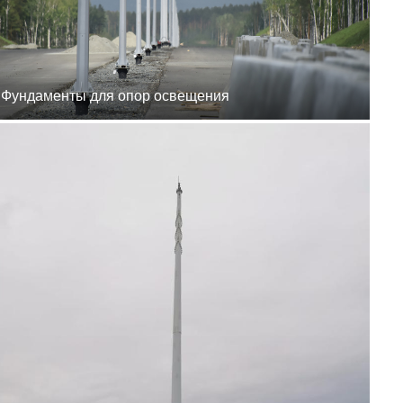
8 (800) 777-87-42
г. Хабаровск, г.
Хабаровск, пер.
Каширский, 1
пн-пт 8:00-19:00
zakaz@ogk-opora.ru
8 (800) 777-87-42
Фундаменты для опор освещения
г. Владивосток, г.
Владивосток, ул.
Бородинская, 20
пн-пт 8:00-19:00
zakaz@ogk-opora.ru
8 (800) 777-87-42
г. Анадырь, г. Анадырь,
ул. Рультытегина, 24
пн-пт 8:00-19:00
zakaz@ogk-opora.ru
8 (800) 777-87-42
г. Самара, г. Самара, пр.
Карла Маркса, 201Б
пн-пт 8:00-19:00
zakaz@ogk-opora.ru
8 (800) 777-87-42
г. Санкт-Петербург, г.
Санкт-Петербург, ул.
Труда, 2/9
пн-пт 8:00-19:00
zakaz@ogk-opora.ru