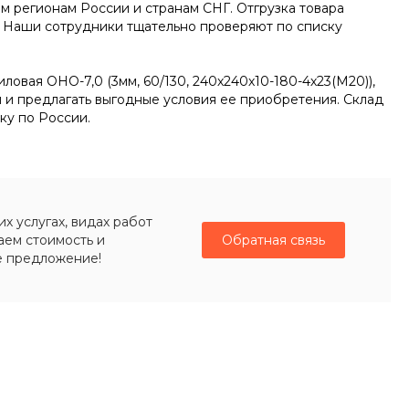
г. Пермь, г. Пермь, ул.
им регионам России и странам СНГ. Отгрузка товара
Решетникова, 4
а. Наши сотрудники тщательно проверяют по списку
пн-пт 8:00-19:00
zakaz@ogk-opora.ru
8 (800) 777-87-42
овая ОНО-7,0 (3мм, 60/130, 240х240х10-180-4х23(М20)),
г. Новосибирск, г.
и и предлагать выгодные условия ее приобретения. Склад
Новосибирск,
Толмачёвское шоссе, 21
ку по России.
пн-пт 8:00-19:00
zakaz@ogk-opora.ru
8 (800) 777-87-42
г. Кемерово, г.
Кемерово, ул.
Волгоградская, 49Б
 услугах, видах работ
пн-пт 8:00-19:00
аем стоимость и
Обратная связь
zakaz@ogk-opora.ru
е предложение!
8 (800) 777-87-42
г. Красноярск, г.
Красноярск, ул.
Промысловая, 13
пн-пт 8:00-19:00
zakaz@ogk-opora.ru
8 (800) 777-87-42
г. Омск, г. Омск, ул.
Мельничная, 130
пн-пт 8:00-19:00