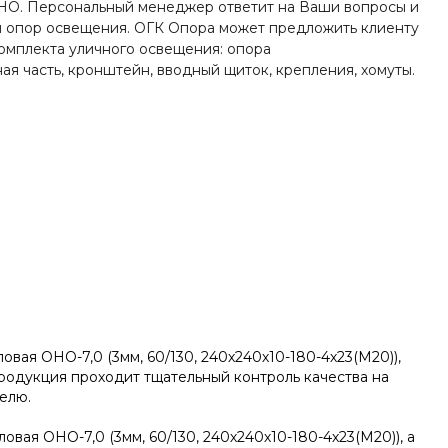
пн-пт 8:00-19:00
НО. Персональный менеджер ответит на Ваши вопросы и
zakaz@ogk-opora.ru
 опор освещения. ОГК Опора может предложить клиенту
омплекта уличного освещения: опора
8 (800) 777-87-42
ая часть, кронштейн, вводный щиток, крепления, хомуты.
г. Екатеринбург, пос.
Большой Исток, ул.
Свердлова, 42
пн-пт 8:00-19:00
zakaz@ogk-opora.ru
8 (800) 777-87-42
г. Краснодар, г.
Краснодар, ул.
Захарова, 8
пн-пт 8:00-19:00
zakaz@ogk-opora.ru
8 (800) 777-87-42
г. Нижний Новгород, г.
Нижний Новгород, ул.
Маршала
ая ОНО-7,0 (3мм, 60/130, 240х240х10-180-4х23(М20)),
Рокоссовского К.К., 15
родукция проходит тщательный контроль качества на
пн-пт 8:00-19:00
елю.
zakaz@ogk-opora.ru
8 (800) 777-87-42
вая ОНО-7,0 (3мм, 60/130, 240х240х10-180-4х23(М20)), а