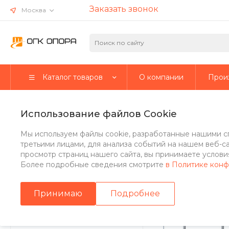
Заказать звонок
Москва
Каталог товаров
О компании
Прои
Главная
/
Каталог товаров
/
Стальные опоры
/
Несиловые о
Использование файлов Cookie
Опора осветительная несил
Мы используем файлы cookie, разработанные нашими с
4х33(М30))
третьими лицами, для анализа событий на нашем веб-с
просмотр страниц нашего сайта, вы принимаете условия
Более подробные сведения смотрите
в Политике кон
Стальные опоры
Принимаю
Подробнее
Парковые опоры