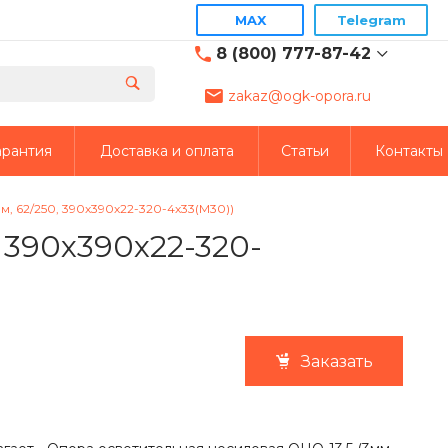
MAX
Telegram
8 (800) 777-87-42
zakaz@ogk-opora.ru
8 (800) 777-87-42
г. Москва, г. Москва, ул.
арантия
Доставка и оплата
Статьи
Контакты
7-я Парковая, 24
пн-пт 8:00-19:00
zakaz@ogk-opora.ru
, 62/250, 390х390х22-320-4х33(М30))
 390х390х22-320-
8 (800) 777-87-42
г. Екатеринбург, г.
Екатеринбург, ул.
Евгения Савкова, 35,
пом. 7П оф. 2
пн-пт 8:00-19:00
zakaz@ogk-opora.ru
Заказать
8 (800) 777-87-42
г. Жуковский, Москва
(г.Жуковский:): ул.
Кооперативная, 14