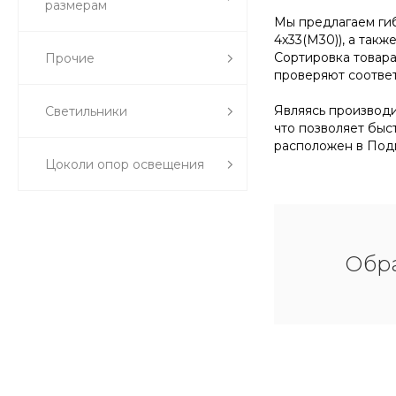
размерам
Мы предлагаем гиб
4х33(М30)), а так
Сортировка товара
Прочие
проверяют соответ
Являясь производи
Светильники
что позволяет быс
расположен в Подм
Цоколи опор освещения
Обра