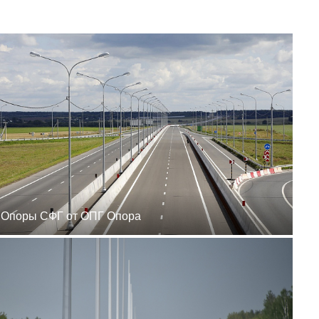
zakaz@ogk-opora.ru
8 (800) 777-87-42
г. Ханты-Мансийск, г.
Ханты-Мансийск, ул.
Сутормина, 21
пн-пт 8:00-19:00
zakaz@ogk-opora.ru
8 (800) 777-87-42
г. Иркутск, г. Иркутск,
ул. Ракитная, 12
пн-пт 8:00-19:00
zakaz@ogk-opora.ru
8 (800) 777-87-42
г. Чита, г. Чита, ул.
Вокзальная, 3А
пн-пт 8:00-19:00
zakaz@ogk-opora.ru
8 (800) 777-87-42
Опоры СФГ от ОПГ Опора
г. Якутск, г. Якутск,
Вилюйский тракт, 5-й
километр, 34Г
пн-пт 8:00-19:00
zakaz@ogk-opora.ru
8 (800) 777-87-42
г. Магадан, г. Магадан,
ул. Марчеканская, 1/1
пн-пт 8:00-19:00
zakaz@ogk-opora.ru