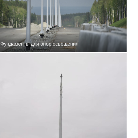
8 (800) 777-87-42
г. Хабаровск, г.
Хабаровск, пер.
Каширский, 1
пн-пт 8:00-19:00
zakaz@ogk-opora.ru
8 (800) 777-87-42
г. Владивосток, г.
Владивосток, ул.
Бородинская, 20
Фундаменты для опор освещения
пн-пт 8:00-19:00
zakaz@ogk-opora.ru
8 (800) 777-87-42
г. Анадырь, г. Анадырь,
ул. Рультытегина, 24
пн-пт 8:00-19:00
zakaz@ogk-opora.ru
8 (800) 777-87-42
г. Самара, г. Самара, пр.
Карла Маркса, 201Б
пн-пт 8:00-19:00
zakaz@ogk-opora.ru
8 (800) 777-87-42
г. Санкт-Петербург, г.
Санкт-Петербург, ул.
Труда, 2/9
пн-пт 8:00-19:00
zakaz@ogk-opora.ru