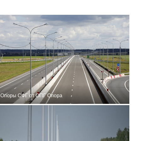
zakaz@ogk-opora.ru
8 (800) 777-87-42
г. Ханты-Мансийск, г.
Ханты-Мансийск, ул.
Сутормина, 21
пн-пт 8:00-19:00
zakaz@ogk-opora.ru
8 (800) 777-87-42
г. Иркутск, г. Иркутск,
ул. Ракитная, 12
пн-пт 8:00-19:00
zakaz@ogk-opora.ru
8 (800) 777-87-42
г. Чита, г. Чита, ул.
Вокзальная, 3А
пн-пт 8:00-19:00
zakaz@ogk-opora.ru
8 (800) 777-87-42
Опоры СФГ от ОПГ Опора
г. Якутск, г. Якутск,
Вилюйский тракт, 5-й
километр, 34Г
пн-пт 8:00-19:00
zakaz@ogk-opora.ru
8 (800) 777-87-42
г. Магадан, г. Магадан,
ул. Марчеканская, 1/1
пн-пт 8:00-19:00
zakaz@ogk-opora.ru