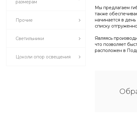
размерам
Мы предлагаем гиб
также обеспечивае
начинается в день
Прочие
списку отгруженно
Являясь производи
Светильники
что позволяет быс
расположен в Подм
Цоколи опор освещения
Обра