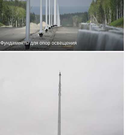
8 (800) 777-87-42
г. Хабаровск, г.
Хабаровск, пер.
Каширский, 1
пн-пт 8:00-19:00
zakaz@ogk-opora.ru
8 (800) 777-87-42
г. Владивосток, г.
Владивосток, ул.
Бородинская, 20
Фундаменты для опор освещения
пн-пт 8:00-19:00
zakaz@ogk-opora.ru
8 (800) 777-87-42
г. Анадырь, г. Анадырь,
ул. Рультытегина, 24
пн-пт 8:00-19:00
zakaz@ogk-opora.ru
8 (800) 777-87-42
г. Самара, г. Самара, пр.
Карла Маркса, 201Б
пн-пт 8:00-19:00
zakaz@ogk-opora.ru
8 (800) 777-87-42
г. Санкт-Петербург, г.
Санкт-Петербург, ул.
Труда, 2/9
пн-пт 8:00-19:00
zakaz@ogk-opora.ru