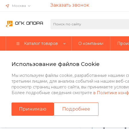
Заказать звонок
Москва
Каталог товаров
О компании
Прои
Главная
/
Каталог товаров
/
Стальные опоры
/
Несиловые о
Использование файлов Cookie
Опора осветительная несил
Мы используем файлы cookie, разработанные нашими с
4х32(М30))
третьими лицами, для анализа событий на нашем веб-с
просмотр страниц нашего сайта, вы принимаете условия
Более подробные сведения смотрите
в Политике кон
Стальные опоры
Принимаю
Подробнее
Парковые опоры