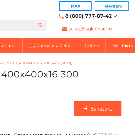
MAX
Telegram
8 (800) 777-87-42
zakaz@ogk-opora.ru
8 (800) 777-87-42
г. Москва, г. Москва, ул.
арантия
Доставка и оплата
Статьи
Контакты
7-я Парковая, 24
пн-пт 8:00-19:00
zakaz@ogk-opora.ru
, 75/170, 400х400х16-300-4х32(М30))
, 400х400х16-300-
8 (800) 777-87-42
г. Екатеринбург, г.
Екатеринбург, ул.
Евгения Савкова, 35,
пом. 7П оф. 2
пн-пт 8:00-19:00
zakaz@ogk-opora.ru
Заказать
8 (800) 777-87-42
г. Жуковский, Москва
(г.Жуковский:): ул.
Кооперативная, 14