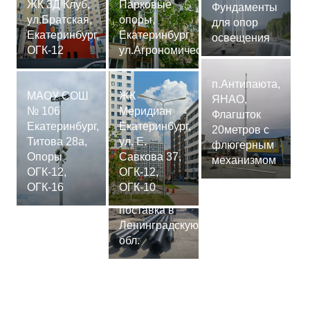
ЖК 3Д Клуб,
Парковые
Фундаменты
ул.Братская,
опоры,
для опор
Екатеринбург,
Екатеринбург
освещения
ОГК-12
ул.Агрономическая
п.Антипаюта,
МАОУ СОШ
ЖК
ЯНАО,
№ 106
Меридиан
Флагшток
Екатеринбург,
Екатеринбург,
20метров с
Титова 28а,
ул. Е.
флюгерным
Опоры
Савкова 37,
механизмом
ОГК-12,
ОГК-12,
Сваи
ОГК-16
ОГК-10
СМ-7,75м,
поставка в
Ленинградскую
обл.