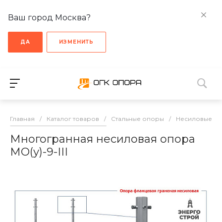
Ваш город Москва?
ДА
ИЗМЕНИТЬ
Главная
/
Каталог товаров
/
Стальные опоры
/
Несиловые о
Многогранная несиловая опора
МО(у)-9-III