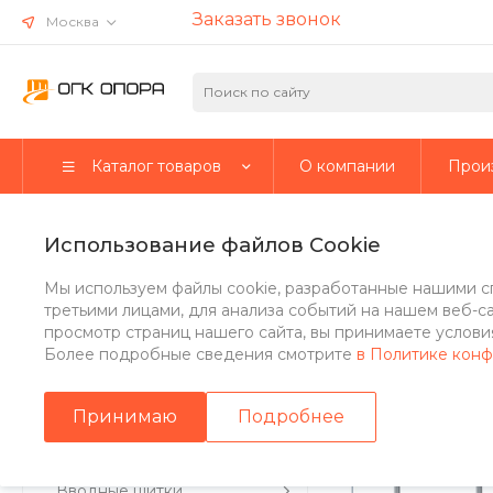
Заказать звонок
Москва
Каталог товаров
О компании
Прои
Главная
/
Каталог товаров
/
Стальные опоры
/
Несиловые о
Использование файлов Cookie
Многогранная несиловая о
Мы используем файлы cookie, разработанные нашими с
третьими лицами, для анализа событий на нашем веб-с
просмотр страниц нашего сайта, вы принимаете условия
Более подробные сведения смотрите
в Политике кон
Стальные опоры
Принимаю
Подробнее
Парковые опоры
Вводные щитки