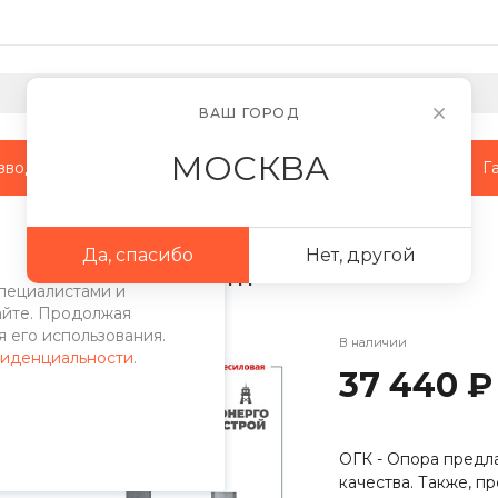
ВАШ ГОРОД
МОСКВА
зводство
Наши объекты
Сотрудничество
Г
поры
/
МО опоры
/
Многогранная несиловая опора МО-10-III
Да, спасибо
Нет, другой
пора МО-10-III
пециалистами и
айте. Продолжая
 его использования.
В наличии
фиденциальности
.
37 440 ₽
ОГК - Опора предла
качества. Также, 