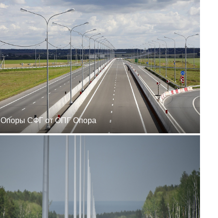
zakaz@ogk-opora.ru
8 (800) 777-87-42
г. Ханты-Мансийск, г.
Ханты-Мансийск, ул.
Сутормина, 21
пн-пт 8:00-19:00
zakaz@ogk-opora.ru
8 (800) 777-87-42
г. Иркутск, г. Иркутск,
ул. Ракитная, 12
пн-пт 8:00-19:00
zakaz@ogk-opora.ru
8 (800) 777-87-42
г. Чита, г. Чита, ул.
Вокзальная, 3А
Опоры СФГ от ОПГ Опора
пн-пт 8:00-19:00
zakaz@ogk-opora.ru
8 (800) 777-87-42
г. Якутск, г. Якутск,
Вилюйский тракт, 5-й
километр, 34Г
пн-пт 8:00-19:00
zakaz@ogk-opora.ru
8 (800) 777-87-42
г. Магадан, г. Магадан,
ул. Марчеканская, 1/1
пн-пт 8:00-19:00
zakaz@ogk-opora.ru