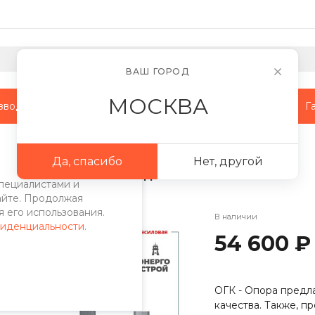
ВАШ ГОРОД
МОСКВА
зводство
Наши объекты
Сотрудничество
Г
поры
/
МО опоры
/
Многогранная несиловая опора МО-14-II
Да, спасибо
Нет, другой
пора МО-14-II
пециалистами и
айте. Продолжая
 его использования.
В наличии
фиденциальности
.
54 600 ₽
ОГК - Опора предла
качества. Также, 