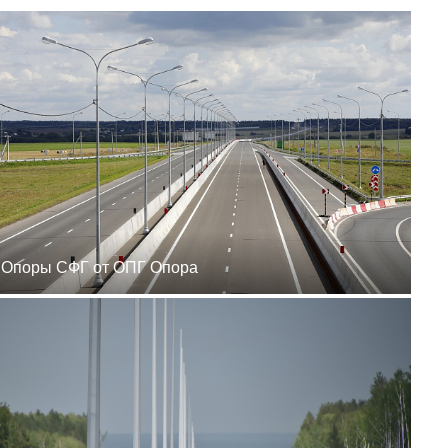
zakaz@ogk-opora.ru
8 (800) 777-87-42
г. Ханты-Мансийск, г.
Ханты-Мансийск, ул.
Сутормина, 21
пн-пт 8:00-19:00
zakaz@ogk-opora.ru
8 (800) 777-87-42
г. Иркутск, г. Иркутск,
ул. Ракитная, 12
пн-пт 8:00-19:00
zakaz@ogk-opora.ru
8 (800) 777-87-42
г. Чита, г. Чита, ул.
Вокзальная, 3А
пн-пт 8:00-19:00
Опоры СФГ от ОПГ Опора
zakaz@ogk-opora.ru
8 (800) 777-87-42
г. Якутск, г. Якутск,
Вилюйский тракт, 5-й
километр, 34Г
пн-пт 8:00-19:00
zakaz@ogk-opora.ru
8 (800) 777-87-42
г. Магадан, г. Магадан,
ул. Марчеканская, 1/1
пн-пт 8:00-19:00
zakaz@ogk-opora.ru