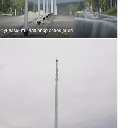
8 (800) 777-87-42
г. Хабаровск, г.
Хабаровск, пер.
Каширский, 1
пн-пт 8:00-19:00
zakaz@ogk-opora.ru
8 (800) 777-87-42
Фундаменты для опор освещения
г. Владивосток, г.
Владивосток, ул.
Бородинская, 20
пн-пт 8:00-19:00
zakaz@ogk-opora.ru
8 (800) 777-87-42
г. Анадырь, г. Анадырь,
ул. Рультытегина, 24
пн-пт 8:00-19:00
zakaz@ogk-opora.ru
8 (800) 777-87-42
г. Самара, г. Самара, пр.
Карла Маркса, 201Б
пн-пт 8:00-19:00
zakaz@ogk-opora.ru
8 (800) 777-87-42
г. Санкт-Петербург, г.
Санкт-Петербург, ул.
Труда, 2/9
пн-пт 8:00-19:00
zakaz@ogk-opora.ru