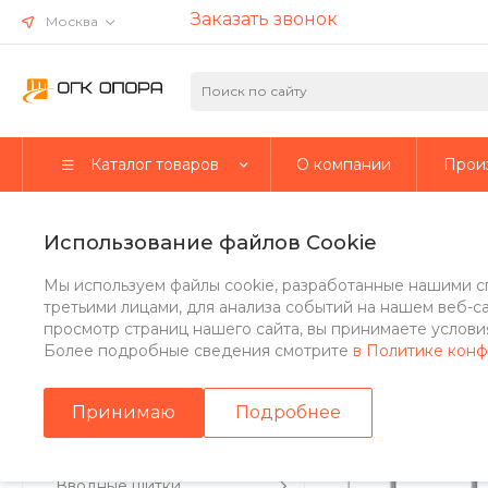
Заказать звонок
Москва
Каталог товаров
О компании
Прои
Главная
/
Каталог товаров
/
Стальные опоры
/
Несиловые о
Использование файлов Cookie
Многогранная несиловая о
Мы используем файлы cookie, разработанные нашими с
третьими лицами, для анализа событий на нашем веб-с
просмотр страниц нашего сайта, вы принимаете условия
Более подробные сведения смотрите
в Политике кон
Стальные опоры
Принимаю
Подробнее
Парковые опоры
Вводные щитки