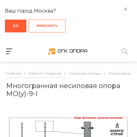
Ваш город Москва?
ДА
ИЗМЕНИТЬ
Главная
/
Каталог товаров
/
Стальные опоры
/
Несиловые о
Многогранная несиловая опора
МО(у)-9-I