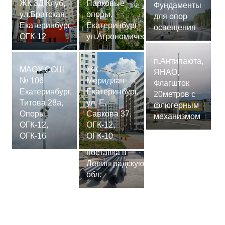
ЖК 3Д Клуб,
Парковые
Фундаменты
ул.Братская,
опоры,
для опор
Екатеринбург,
Екатеринбург
освещения
ОГК-12
ул.Агрономическая
п.Антипаюта,
МАОУ СОШ
ЖК
ЯНАО,
№ 106
Меридиан
Флагшток
Екатеринбург,
Екатеринбург,
20метров с
Титова 28а,
ул. Е.
флюгерным
Опоры
Савкова 37,
механизмом
ОГК-12,
ОГК-12,
Сваи
ОГК-16
ОГК-10
СМ-7,75м,
поставка в
Ленинградскую
обл.